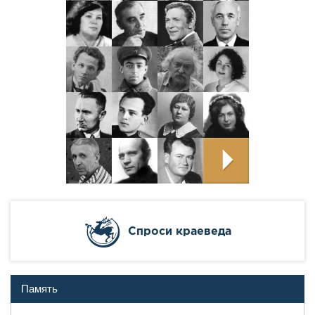
Cпроси краеведа
Память