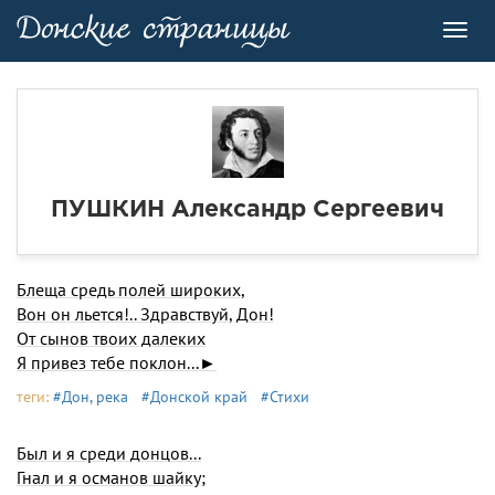
Toggl
navig
ПУШКИН Александр Сергеевич
Блеща средь полей широких,
Вон он льется!.. Здравствуй, Дон!
От сынов твоих далеких
Я привез тебе поклон...►
теги:
#Дон, река
#Донской край
#Стихи
Был и я среди донцов...
Гнал и я османов шайку;