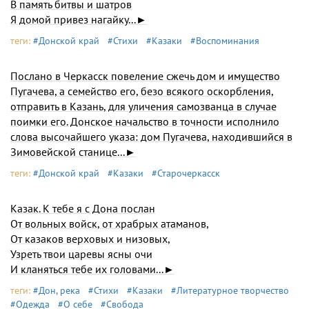
В память битвы и шатров
Я домой привез нагайку...►
теги:
#Донской край
#Стихи
#Казаки
#Воспоминания
Послано в Черкасск повеление сжечь дом и имущество
Пугачева, а семейство его, безо всякого оскорбления,
отправить в Казань, для уличения самозванца в случае
поимки его. Донское начальство в точности исполнило
слова высочайшего указа: дом Пугачева, находившийся в
Зимовейской станице...►
теги:
#Донской край
#Казаки
#Старочеркасск
Казак. К тебе я с Дона послан
От вольных войск, от храбрых атаманов,
От казаков верховых и низовых,
Узреть твои царевы ясны очи
И кланяться тебе их головами...►
теги:
#Дон, река
#Стихи
#Казаки
#Литературное творчество
#Одежда
#О себе
#Свобода