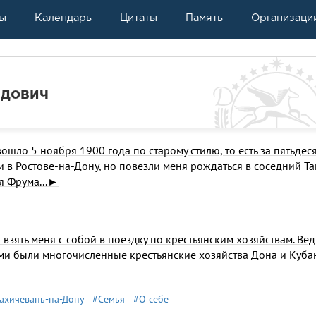
ы
Календарь
Цитаты
Память
Организаци
идович
ло 5 ноября 1900 года по старому стилю, то есть за пятьдеся
 в Ростове-на-Дону, но повезли меня рождаться в соседний Та
я Фрума...►
 взять меня с собой в поездку по крестьянским хозяйствам. Вед
ами были многочисленные крестьянские хозяйства Дона и Куба
ахичевань-на-Дону
#Семья
#О себе