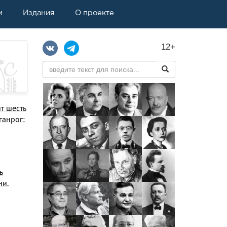
и
Издания
О проекте
12+
т шесть
ганрог:
ь
ни.