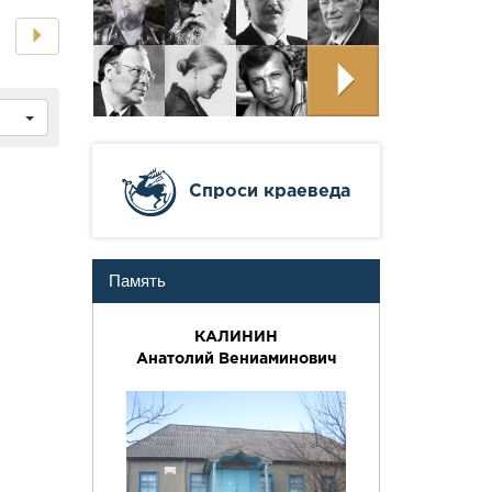
ч
Cпроси краеведа
Память
КАЛИНИН
Анатолий Вениаминович