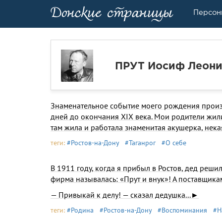
Персон
ПРУТ Иосиф Леон
Знаменательное событие моего рождения произош
дней до окончания XIX века. Мои родители жили
там жила и работала знаменитая акушерка, нека
теги:
#Ростов-на-Дону
#Таганрог
#О себе
В 1911 году, когда я прибыл в Ростов, дед решил
фирма называлась: «Прут и внук»! А поставщик
— Привыкай к делу! — сказал дедушка...►
теги:
#Родина
#Ростов-на-Дону
#Воспоминания
#Н