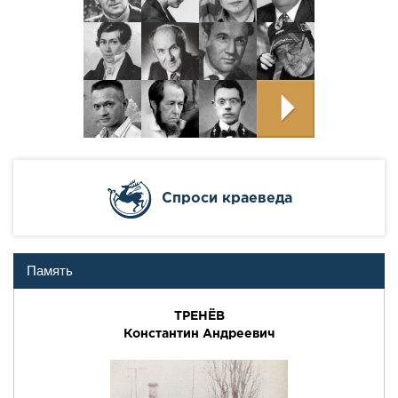
Cпроси краеведа
Память
ТРЕНЁВ
Константин Андреевич