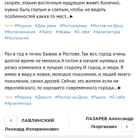
скорее, этаким восточным мудрецом живет. Конечно,
нужно быть глупым и слепым, чтобы не видеть
особенностей каких-то мест...►
теги:
#Родина
#Дон, река
#Ростсельмаш
#Ростов-на-Дону
#Воспоминания
#Театр
#Нравы
#О себе
#Архитектура
#Ностальгия
Раз в год я точно бываю в Ростове. Так вот, город очень
долгое время не менялся. А потом в начале нулевых он
резко изменился в лучшую сторону. И город, и люди. Я
имею в виду и новое, молодое поколение, и людей моего
поколения, своих друзей. Сейчас это жители если не
европейского, то хорошего современного города...►
теги:
#Родина
#Дорога
#Ростов-на-Дону
#Рынок
#О себе
#Архитектура
ЛАЗАРЕВ Александр
ЛАВЛИHСКИЙ
Георгиевич
Леонаpд Иллаpионович