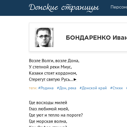
Персон
БОНДАРЕНКО Иван
Возле Волги, возле Дона,
У степной реки Миус,
Казаки стоят кордоном,
Стерегут святую Русь...►
теги:
#Родина
#Дон, река
#Донской край
#Стихи
Где восходы милей
Глаз любимой моей,
Где уют и тепло на пороге?
Где морская волна,