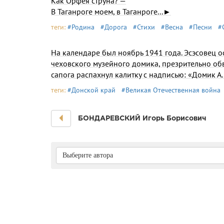
Как Орфея струна? —
В Таганроге моем, в Таганроге...►
теги:
#Родина
#Дорога
#Стихи
#Весна
#Песни
#
На календаре был ноябрь 1941 года. Эсэсовец 
чеховско­го музейного домика, презрительно о
сапога распахнул калит­ку с надписью: «Домик 
теги:
#Донской край
#Великая Отечественная война
БОНДАРЕВСКИЙ Игорь Борисович
Выберите автора