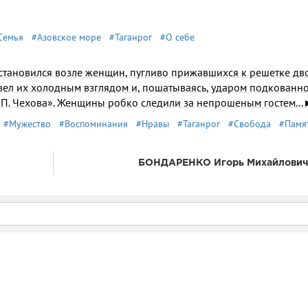
Семья
#Азовское море
#Таганрог
#О себе
остановился возле женщин, пугливо прижавшихся к решетке дв
бвел их холодным взглядом и, пошатываясь, ударом подкованн
А. П. Чехова». Женщины робко следили за непрошеным гостем..
#Мужество
#Воспоминания
#Нравы
#Таганрог
#Свобода
#Памя
БОНДАРЕНКО Игорь Михайлович