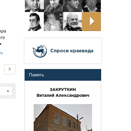
ора
ого
.►
Cпроси краеведа
ть
Память
ЗАКРУТКИН
Виталий Александрович