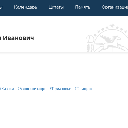
ы
Календарь
Цитаты
Память
Организаци
 Иванович
#Казаки
#Азовское море
#Приазовье
#Таганрог