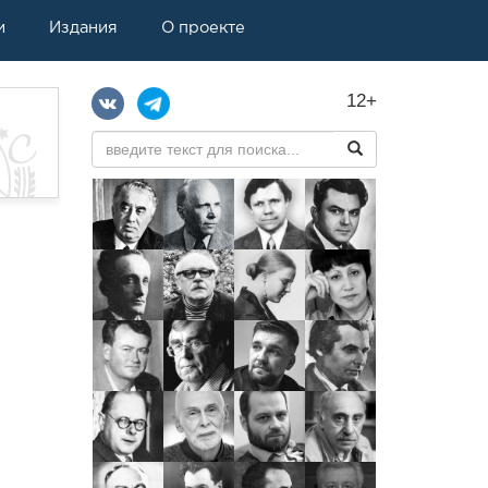
и
Издания
О проекте
12+