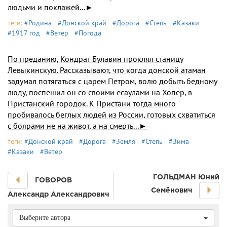
людьми и поклажей...►
теги:
#Родина
#Донской край
#Дорога
#Степь
#Казаки
#1917 год
#Ветер
#Погода
По преданию, Кондрат Булавин проклял станицу
Левыкинскую. Рассказывают, что когда донской ата­ман
задумал потягаться с царем Петром, волю добыть бедному
люду, поспешил он со своими есаулами на Хопер, в
Пристанский городок. К Пристани тогда много
пробивалось беглых людей из России, готовых схва­титься
с боярами не на живот, а на смерть...►
теги:
#Донской край
#Дорога
#Земля
#Степь
#Зима
#Казаки
#Ветер
ГОЛЬДМАН Юний
ГОВОРОВ
Семёнович
Александр Александрович
Выберите автора