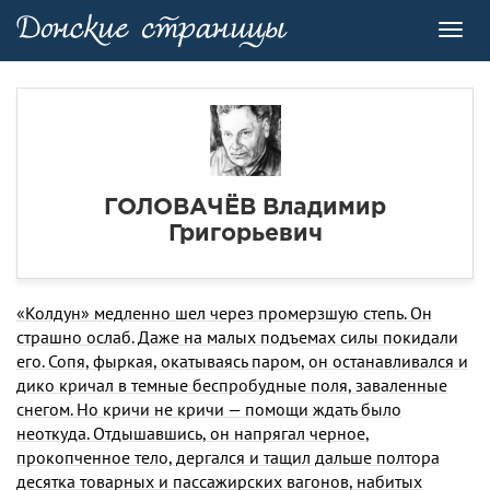
Toggl
navig
ГОЛОВАЧЁВ Владимир
Григорьевич
«Колдун» медленно шел через промерзшую степь. Он
страшно ослаб. Даже на малых подъемах си­лы покидали
его. Сопя, фыркая, окатываясь паром, он останавливался и
дико кричал в темные беспро­будные поля, заваленные
снегом. Но кричи не кри­чи — помощи ждать было
неоткуда. Отдышавшись, он напрягал черное,
прокопченное тело, дергался и та­щил дальше полтора
десятка товарных и пассажир­ских вагонов, набитых