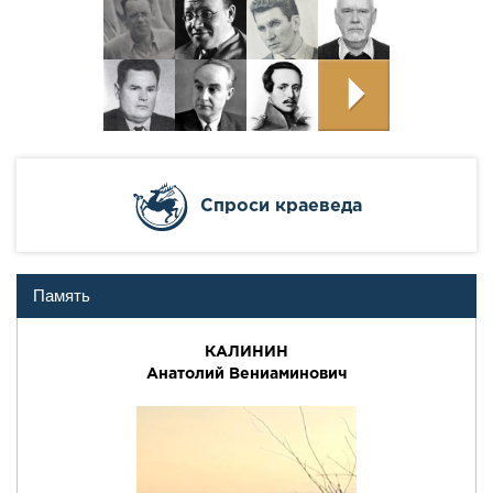
Cпроси краеведа
Память
КАЛИНИН
Анатолий Вениаминович