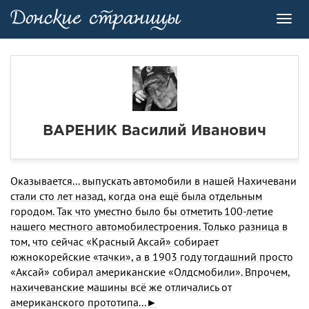
Toggl
navig
ВАРЕНИК Василий Иванович
Оказывается... выпускать автомобили в нашей На­хичевани
стали сто лет назад, когда она ещё была от­дельным
городом. Так что уместно было бы отметить 100-летие
нашего местного автомобилестроения. Толь­ко разница в
том, что сейчас «Красный Аксай» собира­ет
южнокорейские «тачки», а в 1903 году тогдашний просто
«Аксай» собирал американские «Олдсмобили». Впрочем,
нахичеванские машины всё же отличались от
американского прототипа...►