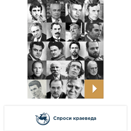
Cпроси краеведа