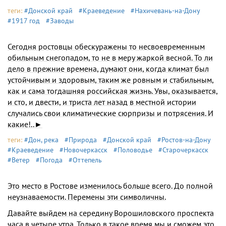
теги:
#Донской край
#Краеведение
#Нахичевань-на-Дону
#1917 год
#Заводы
Сегодня ростовцы обескуражены то несвоевремен­ным
обильным снегопадом, то не в меру жаркой вес­ной. То ли
дело в прежние времена, думают они, когда климат был
устойчивым и здоровым, таким же ровным и стабильным,
как и сама тогдашняя российская жизнь. Увы, оказывается,
и сто, и двести, и триста лет назад в местной истории
случались свои климатические сюрп­ризы и потрясения. И
какие!..►
теги:
#Дон, река
#Природа
#Донской край
#Ростов-на-Дону
#Краеведение
#Новочеркасск
#Половодье
#Старочеркасск
#Ветер
#Погода
#Оттепель
Это место в Ростове изменилось больше всего. До полной
неузнаваемости. Перемены эти символичны.
Давайте выйдем на середину Ворошиловского проспекта
часа в четыре утра. Только в такое время мы и сможем это