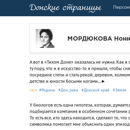
Персон
МОРДЮКОВА Нонна
А вот в «Тихом Доне» оказалась не нужна. Как я 
ту пору, что и в искусство-то я пришла, чтобы сня
посредине степи и стать рекой, деревом, холмо
детстве и юности босыми ногами...►
теги:
#Родина
#Дон, река
#Донской край
#Земля
У биологов есть одна гипотеза, которая, думает
подбирается компания в особенном сочетании р
То есть все, кто здесь находится, сделают то, чт
символика помогает мне объяснить один эпизод