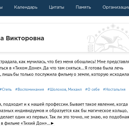
ы
Календарь
Цитаты
Память
Организаци
 Викторовна
страдала, как мучилась, что без меня обошлись! Мне представл
ться в «Тихом Доне». Да что там сняться... Я готова была лечь
м, лишь бы только послужила фильму о земле, которую исходила
#Степь
#Воспоминания
#Шолохов, Михаил
#О себе
#Ностальгия
ся, подходит и к нашей профессии. Бывает такое явление, когда
азных индивидуумов и образуется как бы магическое кольцо, 
о сделает один из первых. Так ли это точно, не знаю, но подобна
 в фильме «Тихий Дон»...►