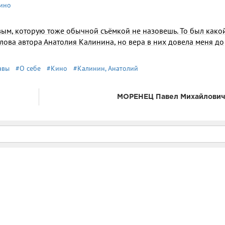
ино
овым, кото­рую тоже обычной съёмкой не назовешь. То был како
слова автора Анато­лия Калинина, но вера в них довела меня до
авы
#О себе
#Кино
#Калинин, Анатолий
МОРЕНЕЦ Павел Михайлович