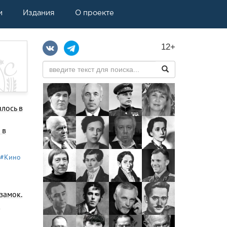
и
Издания
О проекте
12+
ялось в
 в
#Кино
замок.
я