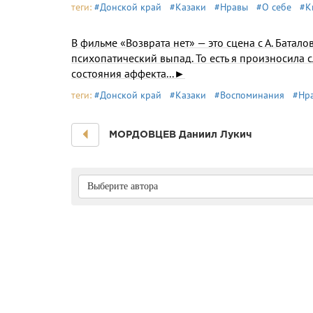
теги:
#Донской край
#Казаки
#Нравы
#О себе
#К
В фильме «Возврата нет» — это сцена с А. Батал
пси­хопатический выпад. То есть я произносила 
состояния аффекта...►
теги:
#Донской край
#Казаки
#Воспоминания
#Нр
МОРДОВЦЕВ Даниил Лукич
Выберите автора