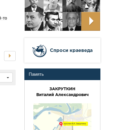
й-то
Cпроси краеведа
Память
ЗАКРУТКИН
Виталий Александрович