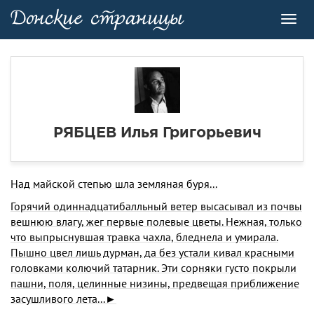
Toggl
navig
РЯБЦЕВ Илья Григорьевич
Над майской степью шла земляная буря...
Горячий одиннадцатибалльный ветер высасы­вал из почвы
вешнюю влагу, жег первые поле­вые цветы. Нежная, только
что выпрыснувшая травка чахла, бледнела и умирала.
Пышно цвел лишь дурман, да без устали кивал красными
го­ловками колючий татарник. Эти сорняки густо покрыли
пашни, поля, целинные низины, пред­вещая приближение
засушливого лета...►