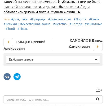
завесой на десятки километров. И убежать от нее не было
никакой воз­можности, и дышать было нечем. Люди
обливались грязным потом. Мучила жажда...►
теги:
#Дон, река
#Природа
#Донской край
#Дорога
#Степь
#Великая Отечественная война
#Детство
#Погода
#Животные
#Зной
#Июль
САМОЙЛОВ Давид
РЯБЦЕВ Евгений
Самуилович
Алексеевич
Выберите автора
12+