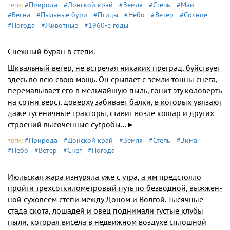
теги:
#Природа
#Донской край
#Земля
#Степь
#Май
#Весна
#Пыльные бури
#Птицы
#Небо
#Ветер
#Солнце
#Погода
#Животные
#1960-е годы
Снежный буран в степи.
Шквальный ветер, не встречая никаких пре­град, буйствует
здесь во всю свою мощь. Он сры­вает с земли тонны снега,
перемалывает его в мельчайшую пыль, гонит эту коловерть
на сот­ни верст, доверху забивает балки, в которых увязают
даже гусеничные тракторы, ставит возле кошар и других
строений высоченные су­гробы...►
теги:
#Природа
#Донской край
#Земля
#Степь
#Зима
#Небо
#Ветер
#Снег
#Погода
Июльская жара изнуряла уже с утра, а им предстояло
пройти трехсоткилометровый путь по безводной, выжжен­
ной суховеем степи между Доном и Волгой. Тысячные
стада скота, лошадей и овец поднимали густые клубы
пыли, кото­рая висела в недвижном воздухе сплошной