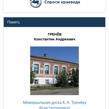
Cпроси краеведа
Память
ТРЕНЁВ
Константин Андреевич
Мемориальная доска К. А. Тренёву
(Константиновск)