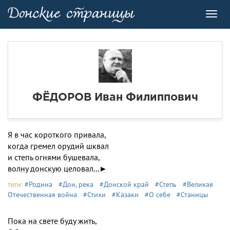
Toggl
navig
ФЁДОРОВ Иван Филиппович
Я в час короткого привала,
когда гремел орудий шквал
и степь огнями бушевала,
волну донскую целовал...►
теги:
#Родина
#Дон, река
#Донской край
#Степь
#Великая
Отечественная война
#Стихи
#Казаки
#О себе
#Станицы
Пока на свете буду жить,