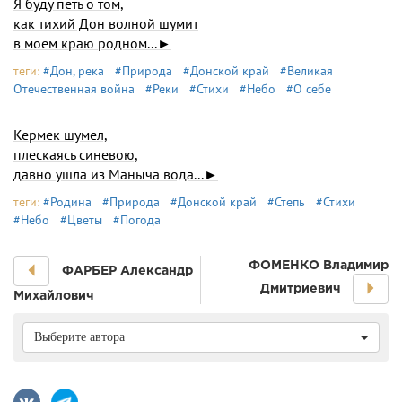
Я буду петь о том,
как тихий Дон волной шумит
в моём краю родном...►
теги:
#Дон, река
#Природа
#Донской край
#Великая
Отечественная война
#Реки
#Стихи
#Небо
#О себе
Кермек шумел,
плескаясь синевою,
давно ушла из Маныча вода...►
теги:
#Родина
#Природа
#Донской край
#Степь
#Стихи
#Небо
#Цветы
#Погода
ФОМЕНКО Владимир
ФАРБЕР Александр
Дмитриевич
Михайлович
Выберите автора