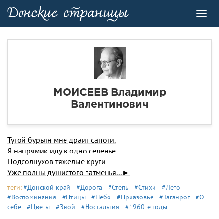
Toggl
navig
МОИСЕЕВ Владимир
Валентинович
Тугой бурьян мне драит сапоги.
Я напрямик иду в одно селенье.
Подсолнухов тяжёлые круги
Уже полны душистого затменья...►
теги:
#Донской край
#Дорога
#Степь
#Стихи
#Лето
#Воспоминания
#Птицы
#Небо
#Приазовье
#Таганрог
#О
себе
#Цветы
#Зной
#Ностальгия
#1960-е годы