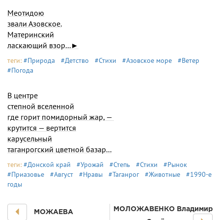
Меотидою
звали Азовское.
Материнский
ласкающий взор...►
теги:
#Природа
#Детство
#Стихи
#Азовское море
#Ветер
#Погода
В центре
степной вселенной
где горит помидорный жар, —
крутится — вертится
карусельный
таганрогский цветной базар...
теги:
#Донской край
#Урожай
#Степь
#Стихи
#Рынок
#Приазовье
#Август
#Нравы
#Таганрог
#Животные
#1990-е
годы
МОЛОЖАВEHКО Владимир
МОЖАЕВА