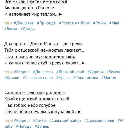
Все мысли грустные – на слом!
Акация цветёт в Ростове
И наполняет мир теплом...►
теги:
#Дон, река
#Природа
#Ростов-на-Дону
#Стихи
#Май
#Весна
#Дождь
Два брата — Дон и Маныч — две реки
Тебя с отцовской нежностью ласкают...
Пьют стынь речную кони-дончаки,
И капли с теплых губ в реку стекают...►
теги:
#Родина
#Дон, река
#Донской край
#Дорога
#Земля
#Казаки
#Сальские степи
#Нравы
#Топонимика
#Маныч
Сандата — село моё родное —
Край отцовский в золоте полей.
Над тобою небо голубое
Прячет клин печальных журавлей...►
теги:
#Родина
#Стихи
#Сальский район
#Сальские степи
#О
себе
#Погода
#18 век