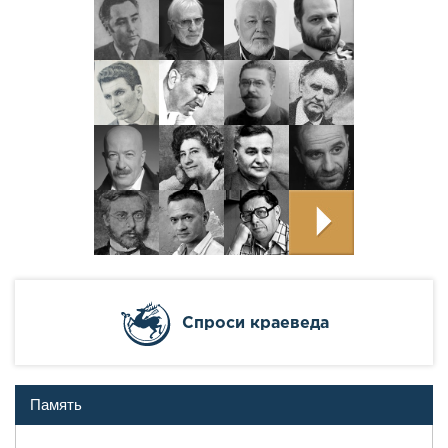
Cпроси краеведа
Память