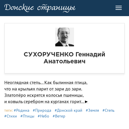
Toggl
navig
СУХОРУЧЕНКО Геннадий
Анатольевич
Неоглядная степь... Как былинная птица,
что на крыльях парит от зари до зари.
Златопёро искрятся колосья пшеницы,
и ковыль серебром на курганах горит...►
теги:
#Родина
#Природа
#Донской край
#Земля
#Степь
#Стихи
#Птицы
#Небо
#Ветер