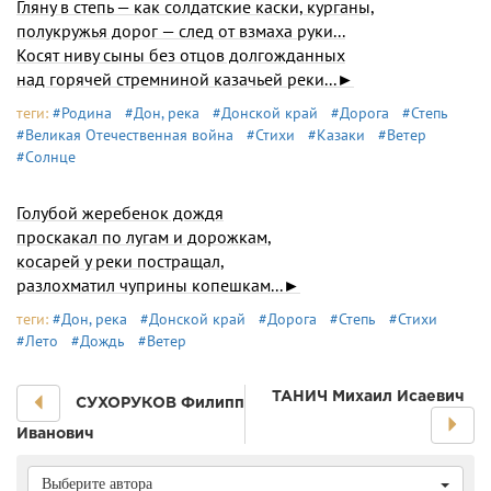
Гляну в степь — как солдатские каски, курганы,
полукружья дорог — след от взмаха руки...
Косят ниву сыны без отцов долгожданных
над горячей стремниной казачьей реки...►
теги:
#Родина
#Дон, река
#Донской край
#Дорога
#Степь
#Великая Отечественная война
#Стихи
#Казаки
#Ветер
#Солнце
Голубой жеребенок дождя
проскакал по лугам и дорожкам,
косарей у реки постращал,
разлохматил чуприны копешкам...►
теги:
#Дон, река
#Донской край
#Дорога
#Степь
#Стихи
#Лето
#Дождь
#Ветер
ТАHИЧ Михаил Исаевич
СУХОРУКОВ Филипп
Иванович
Выберите автора