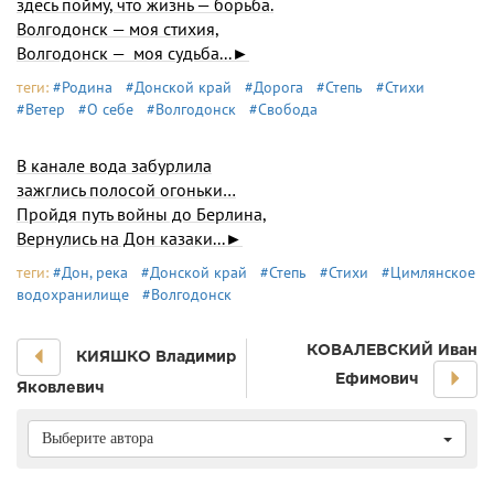
здесь пойму, что жизнь — борьба.
Волгодонск — моя стихия,
Волгодонск — моя судьба...►
теги:
#Родина
#Донской край
#Дорога
#Степь
#Стихи
#Ветер
#О себе
#Волгодонск
#Свобода
В канале вода забурлила
зажглись полосой огоньки…
Пройдя путь войны до Берлина,
Вернулись на Дон казаки...►
теги:
#Дон, река
#Донской край
#Степь
#Стихи
#Цимлянское
водохранилище
#Волгодонск
КОВАЛЕВСКИЙ Иван
КИЯШКО Владимир
Ефимович
Яковлевич
Выберите автора