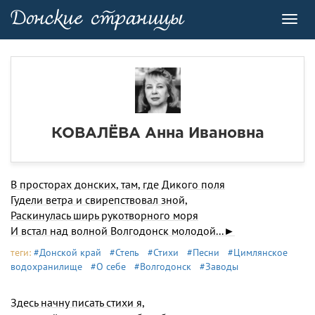
Toggl
navig
КОВАЛЁВА Анна Ивановна
В просторах донских, там, где Дикого поля
Гудели ветра и свирепствовал зной,
Раскинулась ширь рукотворного моря
И встал над волной Волгодонск молодой...►
теги:
#Донской край
#Степь
#Стихи
#Песни
#Цимлянское
водохранилище
#О себе
#Волгодонск
#Заводы
Здесь начну писать стихи я,