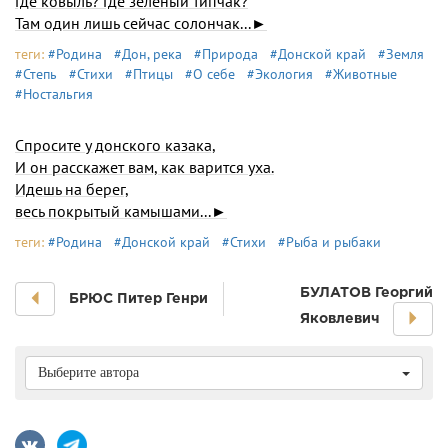
Где ковыль? Где зеленый типчак?
Там один лишь сейчас солончак...►
теги:
#Родина
#Дон, река
#Природа
#Донской край
#Земля
#Степь
#Стихи
#Птицы
#О себе
#Экология
#Животные
#Ностальгия
Спросите у донского казака,
И он расскажет вам, как варится уха.
Идешь на берег,
весь покрытый камышами...►
теги:
#Родина
#Донской край
#Стихи
#Рыба и рыбаки
БУЛАТОВ Георгий
БРЮС Питер Генри
Яковлевич
Выберите автора