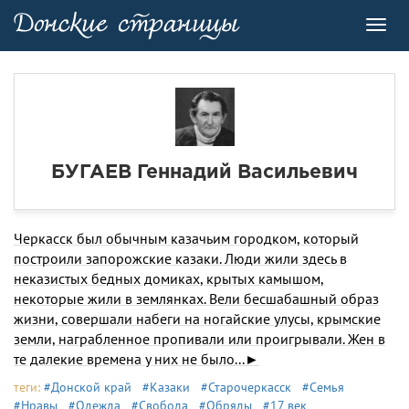
Toggl
navig
БУГАЕВ Геннадий Васильевич
Черкасск был обычным казачьим городком, который
построили запорожские казаки. Люди жили здесь в
неказистых бедных домиках, крытых камышом,
некоторые жили в землянках. Вели бесшабашный образ
жизни, совершали набеги на ногайские улусы, крымские
земли, награбленное пропивали или проигрывали. Жен в
те далекие времена у них не было...►
теги:
#Донской край
#Казаки
#Старочеркасск
#Семья
#Нравы
#Одежда
#Свобода
#Обряды
#17 век