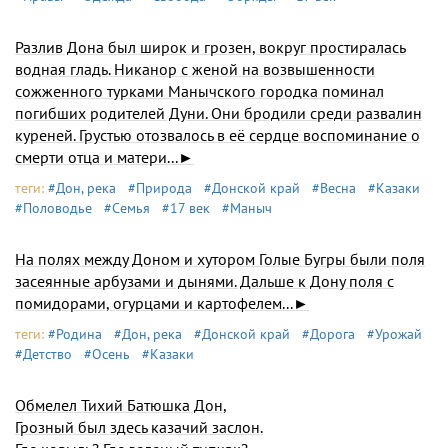
Разлив Дона был широк и грозен, вокруг простиралась
водная гладь. Никанор с женой на возвышенности
сожженного турками Манычского городка поминал
погибших родителей Дуни. Они бродили среди развалин
куреней. Грустью отозвалось в её сердце воспоминание о
смерти отца и матери...►
теги:
#Дон, река
#Природа
#Донской край
#Весна
#Казаки
#Половодье
#Семья
#17 век
#Маныч
На полях между Доном и хутором Голые Бугры были поля
засеянные арбузами и дынями. Дальше к Дону поля с
помидорами, огурцами и картофелем...►
теги:
#Родина
#Дон, река
#Донской край
#Дорога
#Урожай
#Детство
#Осень
#Казаки
Обмелел Тихий Батюшка Дон,
Грозный был здесь казачий заслон.