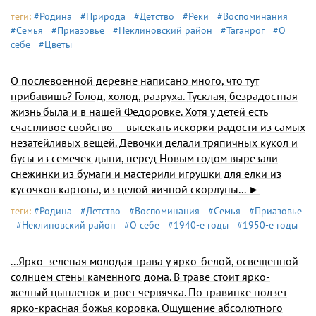
теги:
#Родина
#Природа
#Детство
#Реки
#Воспоминания
#Семья
#Приазовье
#Неклиновский район
#Таганрог
#О
себе
#Цветы
О послевоенной деревне написано много, что тут
прибавишь? Голод, холод, разруха. Тусклая, без­радостная
жизнь была и в нашей Федоровке. Хотя у детей есть
счастливое свойство — высекать искорки радости из самых
незатейливых вещей. Девочки делали тряпичных кукол и
бусы из семечек дыни, перед Новым годом вырезали
снежинки из бумаги и мастерили игрушки для елки из
кусочков карто­на, из целой яичной скорлупы... ►
теги:
#Родина
#Детство
#Воспоминания
#Семья
#Приазовье
#Неклиновский район
#О себе
#1940-е годы
#1950-е годы
...Ярко-зеленая молодая трава у ярко-белой, осве­щенной
солнцем стены каменного дома. В траве стоит ярко-
желтый цыпленок и роет червячка. По травинке ползет
ярко-красная божья коровка. Ощущение абсолютного