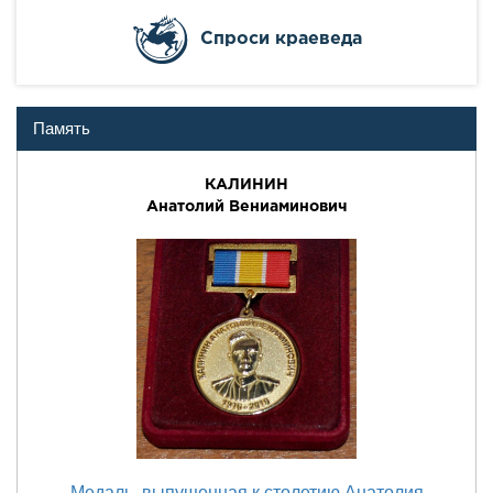
Cпроси краеведа
Память
КАЛИНИН
Анатолий Вениаминович
Медаль, выпущенная к столетию Анатолия