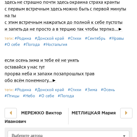
здесь не страшно почти здесь окраина страха кранты
с первым встречным здесь можно быть с первой минуты
на ты
с этим встречным нажраться до полной к себе пустоты
и запеть да не просто а в терцию так чтобы терпко...►
теги:
#Родина
#Донской край
#Стихи
#Сентябрь
#Нравы
#О себе
#Погода
#Ностальгия
если осень зима и тебе её не унять
оставайся у нас тут
прорва неба и запахи позапрошлых трав
обо всём понемногу...►
теги:
#Родина
#Донской край
#Стихи
#Зима
#Осень
#Птицы
#Небо
#О себе
#Погода
МЕРЕЖКО Виктор
МЕТЛИЦКАЯ Мария
Иванович
Выберите автора