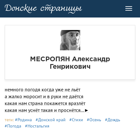
Toggl
navig
МЕСРОПЯН Александр
Генрикович
немного погодя когда уже не льёт
а жалко моросит и в руки не даётся
какая нам страна покажется вразлёт
какая нам уснёт такая и проснётся...►
теги:
#Родина
#Донской край
#Стихи
#Осень
#Дождь
#Погода
#Ностальгия