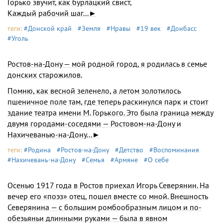
Горько звучит, как бурлацкий свист,
Каждый рабочий шаг...►
теги:
#Донской край
#Земля
#Нравы
#19 век
#Донбасс
#Уголь
Ростов-на-Дону — мой родной город, я родилась в семье
дон­ских старожилов.
Помню, как весной зеленело, а летом золотилось
пшеничное поле там, где теперь раскинулся парк и стоит
здание театра имени М. Горького. Это была граница между
двумя городами-соседями — Ростовом-на-Дону и
Нахичеванью-на-Дону...►
теги:
#Родина
#Ростов-на-Дону
#Детство
#Воспоминания
#Нахичевань-на-Дону
#Семья
#Армяне
#О себе
Осенью 1917 года в Ростов приехал Игорь Северянин. На
вечер его «поэз» отец, пошел вместе со мной. Внешность
Северянина — с большим ромбообразным лицом и по-
обезьяньи длинными рука­ми — была в явном