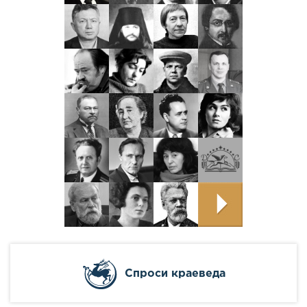
Cпроси краеведа