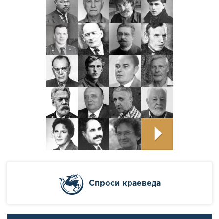
Cпроси краеведа