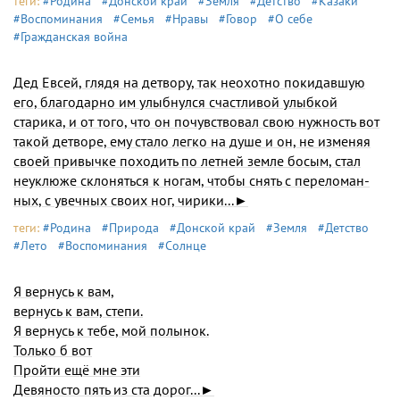
теги:
#Родина
#Донской край
#Земля
#Детство
#Казаки
#Воспоминания
#Семья
#Нравы
#Говор
#О себе
#Гражданская война
Дед Евсей, глядя на детвору, так неохотно покидавшую
его, благодарно им улыбнулся счастливой улыбкой
старика, и от того, что он почувствовал свою нужность вот
такой детворе, ему стало легко на душе и он, не изменяя
своей привычке походить по летней земле бо­сым, стал
неуклюже склоняться к ногам, чтобы снять с переломан­
ных, с увечных своих ног, чирики...►
теги:
#Родина
#Природа
#Донской край
#Земля
#Детство
#Лето
#Воспоминания
#Солнце
Я вернусь к вам,
вернусь к вам, степи.
Я вернусь к тебе, мой полынок.
Только б вот
Пройти ещё мне эти
Девяносто пять из ста дорог...►