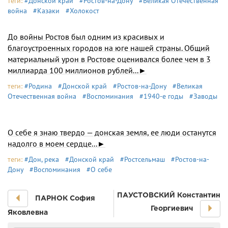
теги:
#Донской край
#Ростов-на-Дону
#Великая Отечественная
война
#Казаки
#Холокост
До войны Ростов был одним из красивых и
благоустроенных городов на юге нашей страны. Общий
материальный урон в Ростове оценивался более чем в 3
миллиарда 100 миллионов рублей...►
теги:
#Родина
#Донской край
#Ростов-на-Дону
#Великая
Отечественная война
#Воспоминания
#1940-е годы
#Заводы
О себе я знаю твердо — донская земля, ее люди останутся
надолго в моем сердце...►
теги:
#Дон, река
#Донской край
#Ростсельмаш
#Ростов-на-
Дону
#Воспоминания
#О себе
ПАУСТОВСКИЙ Константин
ПАРНОК София
Георгиевич
Яковлевна