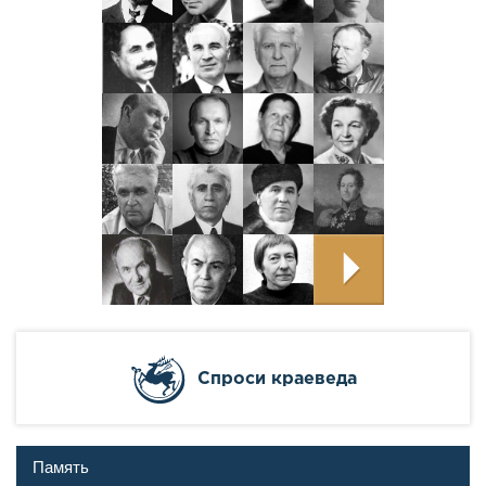
Cпроси краеведа
Память