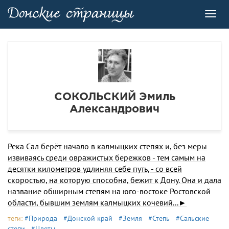
Toggl
navig
СОКОЛЬСКИЙ Эмиль
Александрович
Река Сал берёт начало в калмыцких степях и, без меры
изви­ваясь среди овражистых бережков - тем самым на
десятки ки­лометров удлиняя себе путь, - со всей
скоростью, на которую способна, бежит к Дону. Она и дала
название обширным степям на юго-востоке Ростовской
области, бывшим землям калмыцких кочевий...►
теги:
#Природа
#Донской край
#Земля
#Степь
#Сальские
степи
#Цветы