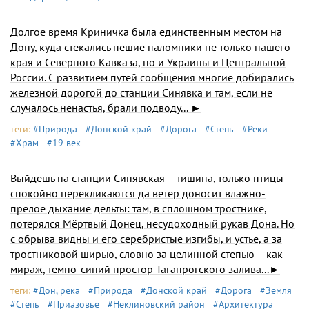
Долгое время Криничка была единственным местом на
Дону, куда стекались пешие паломники не только нашего
края и Северного Кавказа, но и Украины и Центральной
России. С развитием путей сообщения многие добирались
железной дорогой до станции Синявка и там, если не
случалось ненастья, брали подводу... ►
теги:
#Природа
#Донской край
#Дорога
#Степь
#Реки
#Храм
#19 век
Выйдешь на станции Синявская – тишина, только птицы
спокойно перекликаются да ветер доносит влажно-
прелое дыхание дельты: там, в сплошном тростнике,
потерялся Мёртвый Донец, несудоходный рукав Дона. Но
с обрыва видны и его серебристые изгибы, и устье, а за
тростниковой ширью, словно за целинной степью – как
мираж, тёмно-синий простор Таганрогского залива...►
теги:
#Дон, река
#Природа
#Донской край
#Дорога
#Земля
#Степь
#Приазовье
#Неклиновский район
#Архитектура