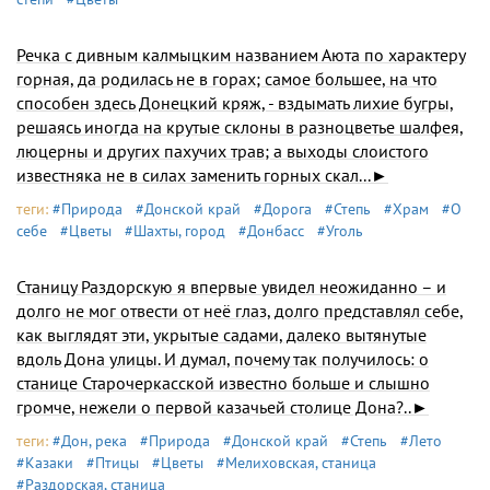
Речка с дивным калмыцким названием Аюта по характеру
горная, да родилась не в горах; самое большее, на что
способен здесь Донецкий кряж, - вздымать лихие бугры,
решаясь иногда на крутые склоны в разноцветье шалфея,
люцерны и других па­хучих трав; а выходы слоистого
известняка не в силах заменить горных скал...►
теги:
#Природа
#Донской край
#Дорога
#Степь
#Храм
#О
себе
#Цветы
#Шахты, город
#Донбасс
#Уголь
Станицу Раздорскую я впервые увидел неожиданно – и
долго не мог отвести от неё глаз, долго представлял себе,
как выглядят эти, укрытые садами, далеко вытянутые
вдоль Дона улицы. И думал, почему так получилось: о
станице Старочеркасской известно больше и слышно
громче, нежели о первой казачьей столице Дона?..►
теги:
#Дон, река
#Природа
#Донской край
#Степь
#Лето
#Казаки
#Птицы
#Цветы
#Мелиховская, станица
#Раздорская, станица