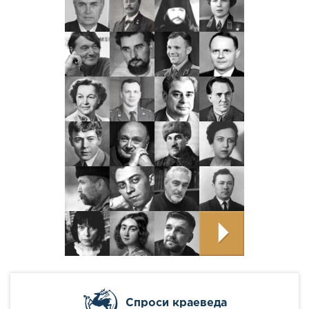
Cпроси краеведа