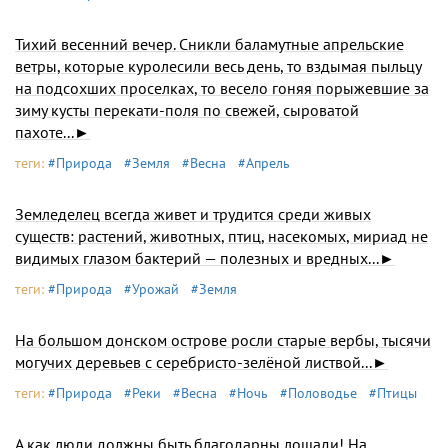
Тихий весенний вечер. Сникли баламутные апрельские
ветры, которые куролесили весь день, то вздымая пыльцу
на подсохших проселках, то весело гоняя порыжевшие за
зиму кусты перекати-поля по свежей, сыроватой
пахоте...►
теги:
#Природа
#Земля
#Весна
#Апрель
Земледелец всегда живет и трудится среди живых
существ: растений, животных, птиц, насекомых, мириад не
видимых глазом бактерий — полезных и вредных...►
теги:
#Природа
#Урожай
#Земля
На большом донском острове росли старые вербы, тысячи
могучих деревьев с серебристо-зелёной листвой...►
теги:
#Природа
#Реки
#Весна
#Ночь
#Половодье
#Птицы
А как люди должны быть благодарны лошади! На