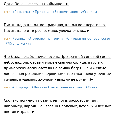
Дона. Зеленые леса на займище...►
теги:
#Дон, река
#Природа
#Воспоминания
#Станицы
Писать надо не только правдиво, не только оперативно.
Писать надо интересно, живо, увлекательно...►
теги:
#Великая Отечественная война
#Литературное творчество
#Журналистика
Это была незабываемая осень. Прозрачной синевой сияло
небо; над бирюзовым морем светило солнце; в густых
приморских лесах слетали на землю багряные и желтые
листья; над розовыми вершинами гор тихо таяли утренние
туманы; в ущельях журчали невидимые ручьи…►
теги:
#Природа
#Великая Отечественная война
#Осень
Сколько истинной поэзии, теплоты, ласковости таят,
например, народные названия полевых, луговых и лесных
цветов и трав...►