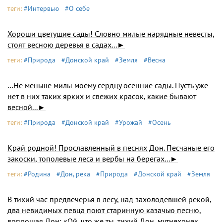
теги:
#Интервью
#О себе
Хороши цветущие сады! Словно милые нарядные невесты,
стоят весною деревья в садах...►
теги:
#Природа
#Донской край
#Земля
#Весна
…Не меньше милы моему сердцу осенние сады. Пусть уже
нет в них таких ярких и свежих красок, какие бывают
весной...►
теги:
#Природа
#Донской край
#Урожай
#Осень
Край родной! Прославленный в песнях Дон. Песчаные его
закоски, тополевые леса и вербы на берегах...►
теги:
#Родина
#Дон, река
#Природа
#Донской край
#Земля
В тихий час предвечерья в лесу, над захолодевшей рекой,
два невидимых певца поют старинную казачью песню,
вопрошая Дон: «Ой, что же ты, тихий Дон, мутнехонек