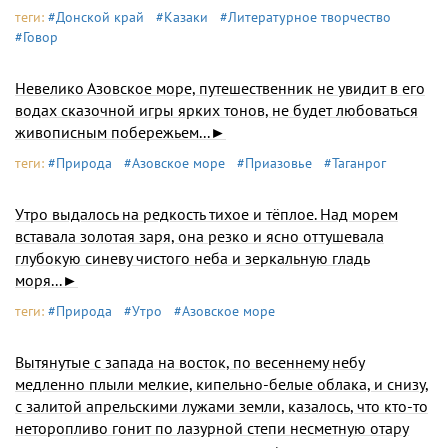
теги:
#Донской край
#Казаки
#Литературное творчество
#Говор
Невелико Азовское море, путешественник не увидит в его
водах сказочной игры ярких тонов, не будет любоваться
живописным побережьем...►
теги:
#Природа
#Азовское море
#Приазовье
#Таганрог
Утро выдалось на редкость тихое и тёплое. Над морем
вставала золотая заря, она резко и ясно оттушевала
глубокую синеву чистого неба и зеркальную гладь
моря...►
теги:
#Природа
#Утро
#Азовское море
Вытянутые с запада на восток, по весеннему небу
медленно плыли мелкие, кипельно-белые облака, и снизу,
с залитой апрельскими лужами земли, казалось, что кто-то
неторопливо гонит по лазурной степи несметную отару