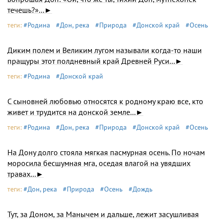
течешь?»...►
теги:
#Родина
#Дон, река
#Природа
#Донской край
#Осень
Диким полем и Великим лугом называли когда-то наши
пращуры этот полдневный край Древней Руси...►
теги:
#Родина
#Донской край
С сыновней любовью относятся к родному краю все, кто
живет и трудится на донской земле...►
теги:
#Родина
#Дон, река
#Природа
#Донской край
#Осень
На Дону долго стояла мягкая пасмурная осень. По ночам
моросила бесшумная мга, оседая влагой на увядших
травах...►
теги:
#Дон, река
#Природа
#Осень
#Дождь
Тут, за Доном, за Манычем и дальше, лежит засушливая