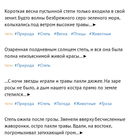
Короткая весна пустынной степи только входила в свой
зенит. Будто волны безбрежного серо-зеленого моря,
колыхались под ветром высокие травы...►
теги:
#Природа
#Степь
#Весна
#Птицы
#Животные
Озаренная полдневным солнцем степь, и вся она была
полна неизъяснимой живой красы...►
теги:
#Природа
#Степь
...С ночи звезды играли и травы пахли дюжее. На заре
росы не было, а дым нашего костра прямо по земле
стелился...►
теги:
#Природа
#Степь
#Погода
#Животные
#Гроза
Степь ожила после грозы. Звенели вверху бесчисленные
жаворонки, остро пахли травы. Вдали, на востоке,
погромыхивал затихающий гром...►