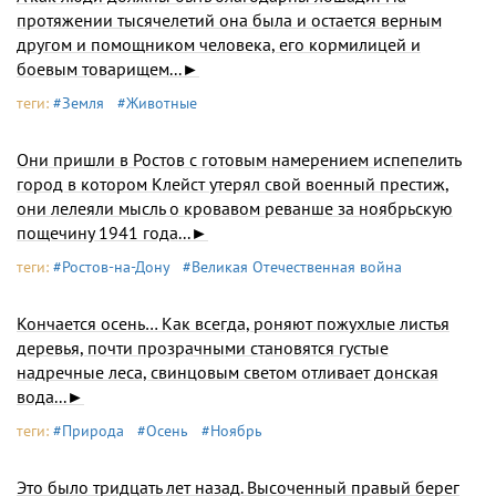
протяжении тысячелетий она была и остается верным
другом и помощником человека, его кормилицей и
боевым товарищем...►
теги:
#Земля
#Животные
Они пришли в Ростов с готовым намерением испепелить
город в котором Клейст утерял свой военный престиж,
они лелеяли мысль о кровавом реванше за ноябрьскую
пощечину 1941 года...►
теги:
#Ростов-на-Дону
#Великая Отечественная война
Кончается осень… Как всегда, роняют пожухлые листья
деревья, почти прозрачными становятся густые
надречные леса, свинцовым светом отливает донская
вода...►
теги:
#Природа
#Осень
#Ноябрь
Это было тридцать лет назад. Высоченный правый берег