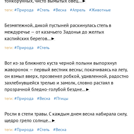
тонкорунных, чисто вымытых овец...►
теги:
#Природа
#Степь
#Весна
#Апрель
#Животные
Безмятежной, дикой пустыней раскинулась степь в
междуречье — от казачьего Задонья до желтых
каспийских берегов...►
теги:
#Природа
#Степь
Вот из-за ближнего куста черной полыни выпорхнул
жаворонок — первый вестник весны; покачиваясь на лету,
он взмыл вверх, прозвенел робкой, удивленной, радостно
захлебнувшейся трелью и замолк, словно растаял в
прозрачной бледно-голубой бездне...►
теги:
#Природа
#Весна
#Птицы
Росли в степи травы. С каждым днем весна набирала силу,
щедро грело солнце...►
теги:
#Природа
#Степь
#Весна