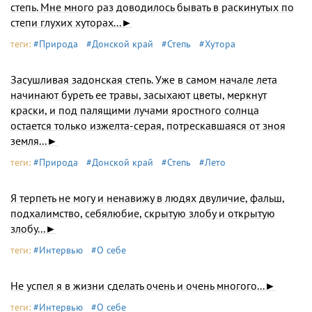
степь. Мне много раз доводилось бывать в раскинутых по
степи глухих хуторах...►
теги:
#Природа
#Донской край
#Степь
#Хутора
Засушливая задонская степь. Уже в самом начале лета
начинают буреть ее травы, засыхают цветы, меркнут
краски, и под палящими лучами яростного солнца
остается только изжелта-серая, потрескавшаяся от зноя
земля...►
теги:
#Природа
#Донской край
#Степь
#Лето
Я терпеть не могу и ненавижу в людях двуличие, фальш,
подхалимство, себялюбие, скрытую злобу и открытую
злобу...►
теги:
#Интервью
#О себе
Не успел я в жизни сделать очень и очень многого...►
теги:
#Интервью
#О себе