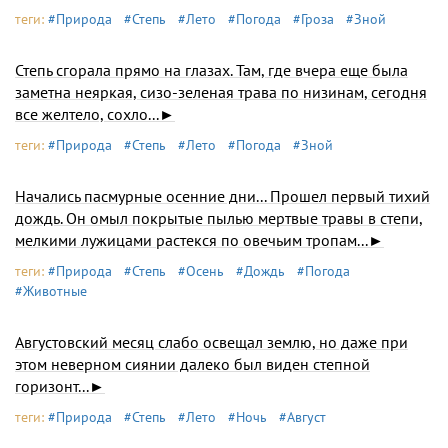
теги:
#Природа
#Степь
#Лето
#Погода
#Гроза
#Зной
Степь сгорала прямо на глазах. Там, где вчера еще была
заметна неяркая, сизо-зеленая трава по низинам, сегодня
все желтело, сохло...►
теги:
#Природа
#Степь
#Лето
#Погода
#Зной
Начались пасмурные осенние дни... Прошел первый тихий
дождь. Он омыл покрытые пылью мертвые травы в степи,
мелкими лужицами растекся по овечьим тропам...►
теги:
#Природа
#Степь
#Осень
#Дождь
#Погода
#Животные
Августовский месяц слабо освещал землю, но даже при
этом неверном сиянии далеко был виден степной
горизонт...►
теги:
#Природа
#Степь
#Лето
#Ночь
#Август