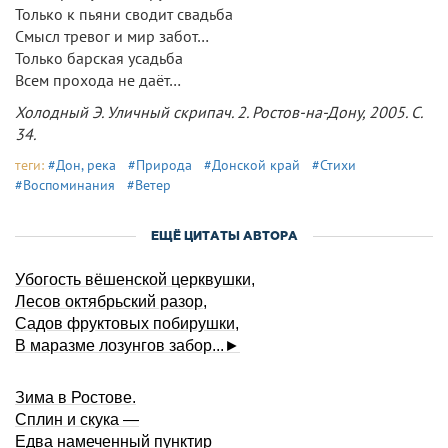
Только к пьяни сводит свадьба
Смысл тревог и мир забот…
Только барская усадьба
Всем прохода не даёт…
Холодный Э. Уличный скрипач. 2. Ростов-на-Дону, 2005. С.
34.
теги:
#Дон, река
#Природа
#Донской край
#Стихи
#Воспоминания
#Ветер
ЕЩЁ ЦИТАТЫ АВТОРА
Убогость вёшенской церквушки,
Лесов октябрьский разор,
Садов фруктовых побирушки,
В маразме лозунгов забор...►
Зима в Ростове.
Сплин и скука —
Едва намеченный пунктир