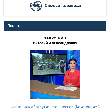
Cпроси краеведа
Память
ЗАКРУТКИН
Виталий Александрович
Фестиваль «Закруткинская весна» (Кочетовская)