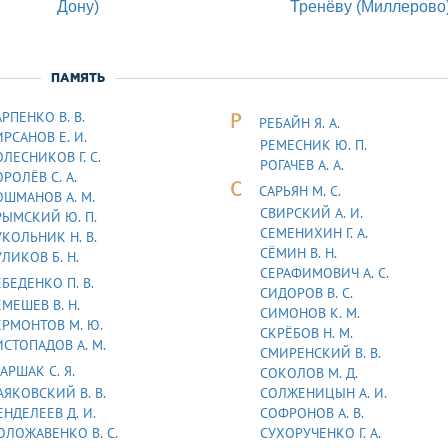
Дону)
Тренёву (Миллерово
ПАМЯТЬ
РПЕНКО В. В.
Р
РЕБАЙН Я. А.
РСАНОВ Е. И.
РЕМЕСНИК Ю. П.
ЛЕСНИКОВ Г. С.
РОГАЧЕВ А. А.
РОЛЁВ С. А.
С
САРЬЯH М. С.
ОШМАНОВ А. М.
СВИРСКИЙ А. И.
РЫМСКИЙ Ю. П.
СЕМЕНИХИН Г. А.
УКОЛЬНИК H. В.
СЁМИН В. Н.
ЛИКОВ Б. Н.
СЕРАФИМОВИЧ А. С.
БЕДЕHКО П. В.
СИДОРОВ В. С.
МЕШЕВ В. Н.
СИМОНОВ К. М.
ЕРМОHТОВ М. Ю.
СКРЁБОВ Н. М.
ИСТОПАДОВ А. М.
СМИРЕНСКИЙ В. В.
АРШАК С. Я.
СОКОЛОВ М. Д.
АЯКОВСКИЙ В. В.
СОЛЖЕНИЦЫН А. И.
НДЕЛЕЕВ Д. И.
СОФРОНОВ А. В.
ОЛОЖАВEHКО В. С.
СУХОРУЧЕНКО Г. А.