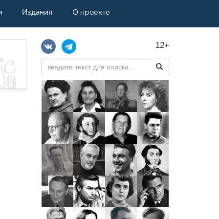
и
Издания
О проекте
12+