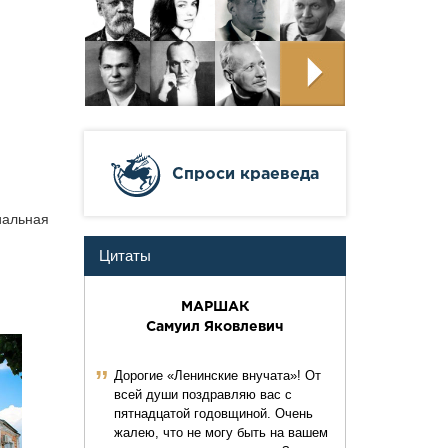
Cпроси краеведа
иальная
Цитаты
МАРШАК
Самуил Яковлевич
ˮ
Дорогие «Ленинские внучата»! От
всей души поздравляю вас с
пятнадцатой годовщиной. Очень
жалею, что не могу быть на вашем