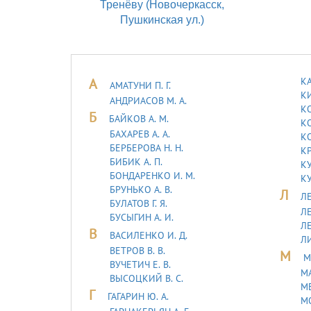
Тренёву (Новочеркасск,
Пушкинская ул.)
А
КА
АМАТУНИ П. Г.
КИ
АНДРИАСОВ М. А.
КО
Б
БАЙКОВ А. М.
КО
БАХАРЕВ А. А.
К
БЕРБЕРОВА Н. Н.
К
БИБИК А. П.
К
БОНДАРЕНКО И. М.
КУ
БРУНЬКО А. В.
Л
ЛЕ
БУЛАТОВ Г. Я.
ЛЕ
БУСЫГИН А. И.
Л
В
ВАСИЛЕНКО И. Д.
Л
ВЕТРОВ В. В.
М
М
ВУЧЕТИЧ Е. В.
М
ВЫСОЦКИЙ В. С.
МЕ
Г
ГАГАРИН Ю. А.
М