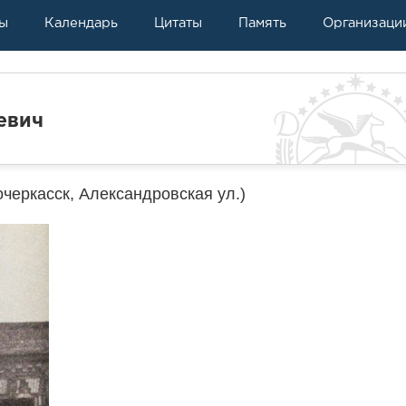
ы
Календарь
Цитаты
Память
Организаци
евич
черкасск, Александровская ул.)