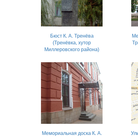
Бюст К. А. Тренёва
Ме
(Тренёвка, хутор
Тр
Миллеровского района)
Мемориальная доска К. А.
Ул