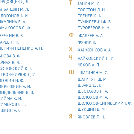
ОРДОВЦЕВ Д. Л.
Т
ТАHИЧ М. И.
АЛБАНДЯН М. Л.
ТОЛСТОЙ Л. Н.
ДОГОНОВ А. И.
ТРЕНЁВ К. А.
КУЛИНА Е. А.
ТУМИЛЕВИЧ Ф. В.
ОМИКОСОВ С. Ф.
ТУРОВЕРОВ Н. Н.
Ф
ВЕЧКИН В. В.
ФАДЕЕВ А. А.
АРЁВ Н. П.
ФУЧИК Ю.
ЛЕНИЧ-ГНЕНЕНКО А. П.
Х
ХАНЖОНКОВ А. А.
АНОВА В. Ф.
Ч
ЧАЙКОВСКИЙ П. И.
РНАХ В. Я.
ЧЕХОВ А. П.
УСТОВСКИЙ К. Г.
Ш
ШАГИНЯН М. С.
ЕТРОВ-БИРЮК Д. И.
ШАГИНЯН Ш. М.
ГОДИН Н. Ф.
ШВАРЦ Е. Л.
ОКРЫШКИН А. И.
ШЕСТАКОВ П. А.
ОНЕДЕЛЬНИК В. В.
ШОЛОХОВ М. А.
ИЙМА К. И.
ШОЛОХОВ-СИНЯВСКИЙ Г. Ф.
ИМЕРОВ Б. Т.
ШУКШИН В. М.
ШКИН А. С.
Я
ЯКОВЛЕВ П. Н.