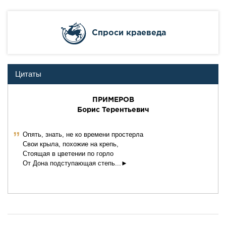
Cпроси краеведа
Цитаты
ПРИМЕРОВ
Боpис Теpентьевич
ˮ
Опять, знать, не ко времени простерла
Свои крыла, похожие на крепь,
Стоящая в цветении по горло
От Дона подступающая степь...►