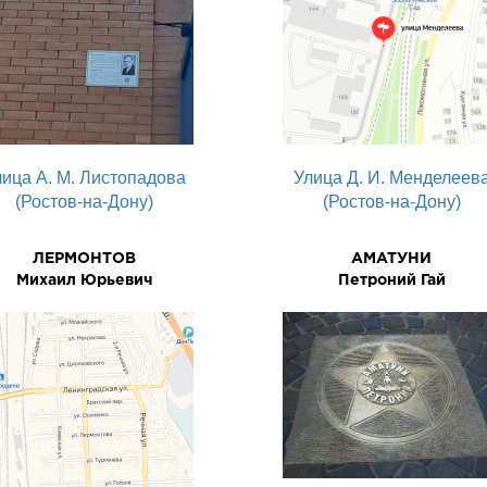
лица А. М. Листопадова
Улица Д. И. Менделеев
(Ростов-на-Дону)
(Ростов-на-Дону)
ЛЕРМОHТОВ
АМАТУНИ
Михаил Юpьевич
Петроний Гай