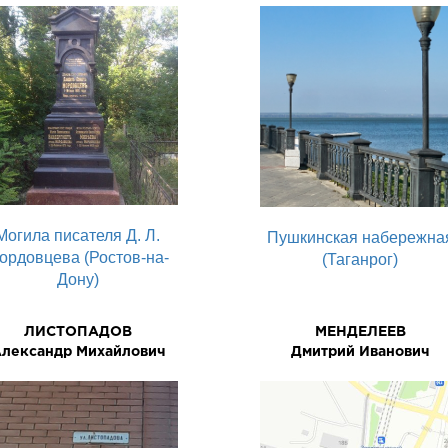
Могила писателя Д. Л.
Пушкинская набережна
ордовцева (Ростов-на-
(Таганрог)
Дону)
ЛИСТОПАДОВ
МЕНДЕЛЕЕВ
лександр Михайлович
Дмитрий Иванович