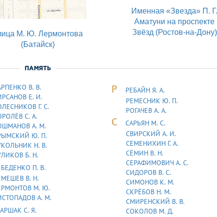
Именная «Звезда» П. Г
Аматуни на проспекте
Звёзд (Ростов-на-Дону)
лица М. Ю. Лермонтова
(Батайск)
ПАМЯТЬ
РПЕНКО В. В.
Р
РЕБАЙН Я. А.
РСАНОВ Е. И.
РЕМЕСНИК Ю. П.
ЛЕСНИКОВ Г. С.
РОГАЧЕВ А. А.
РОЛЁВ С. А.
С
САРЬЯH М. С.
ОШМАНОВ А. М.
СВИРСКИЙ А. И.
РЫМСКИЙ Ю. П.
СЕМЕНИХИН Г. А.
УКОЛЬНИК H. В.
СЁМИН В. Н.
ЛИКОВ Б. Н.
СЕРАФИМОВИЧ А. С.
БЕДЕHКО П. В.
СИДОРОВ В. С.
МЕШЕВ В. Н.
СИМОНОВ К. М.
ЕРМОHТОВ М. Ю.
СКРЁБОВ Н. М.
ИСТОПАДОВ А. М.
СМИРЕНСКИЙ В. В.
АРШАК С. Я.
СОКОЛОВ М. Д.