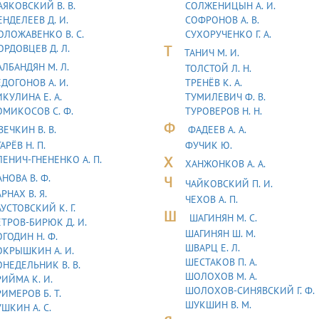
АЯКОВСКИЙ В. В.
СОЛЖЕНИЦЫН А. И.
НДЕЛЕЕВ Д. И.
СОФРОНОВ А. В.
ОЛОЖАВEHКО В. С.
СУХОРУЧЕНКО Г. А.
ОРДОВЦЕВ Д. Л.
Т
ТАHИЧ М. И.
АЛБАНДЯН М. Л.
ТОЛСТОЙ Л. Н.
ДОГОНОВ А. И.
ТРЕНЁВ К. А.
КУЛИНА Е. А.
ТУМИЛЕВИЧ Ф. В.
ОМИКОСОВ С. Ф.
ТУРОВЕРОВ Н. Н.
Ф
ВЕЧКИН В. В.
ФАДЕЕВ А. А.
АРЁВ Н. П.
ФУЧИК Ю.
ЛЕНИЧ-ГНЕНЕНКО А. П.
Х
ХАНЖОНКОВ А. А.
АНОВА В. Ф.
Ч
ЧАЙКОВСКИЙ П. И.
РНАХ В. Я.
ЧЕХОВ А. П.
УСТОВСКИЙ К. Г.
Ш
ШАГИНЯН М. С.
ЕТРОВ-БИРЮК Д. И.
ШАГИНЯН Ш. М.
ГОДИН Н. Ф.
ШВАРЦ Е. Л.
ОКРЫШКИН А. И.
ШЕСТАКОВ П. А.
ОНЕДЕЛЬНИК В. В.
ШОЛОХОВ М. А.
ИЙМА К. И.
ШОЛОХОВ-СИНЯВСКИЙ Г. Ф.
ИМЕРОВ Б. Т.
ШУКШИН В. М.
ШКИН А. С.