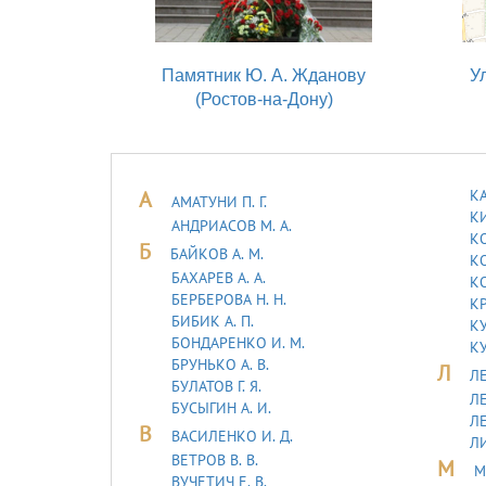
Памятник Ю. А. Жданову
У
(Ростов-на-Дону)
А
КА
АМАТУНИ П. Г.
КИ
АНДРИАСОВ М. А.
КО
Б
БАЙКОВ А. М.
КО
БАХАРЕВ А. А.
К
БЕРБЕРОВА Н. Н.
К
БИБИК А. П.
К
БОНДАРЕНКО И. М.
КУ
БРУНЬКО А. В.
Л
ЛЕ
БУЛАТОВ Г. Я.
ЛЕ
БУСЫГИН А. И.
Л
В
ВАСИЛЕНКО И. Д.
Л
ВЕТРОВ В. В.
М
М
ВУЧЕТИЧ Е. В.