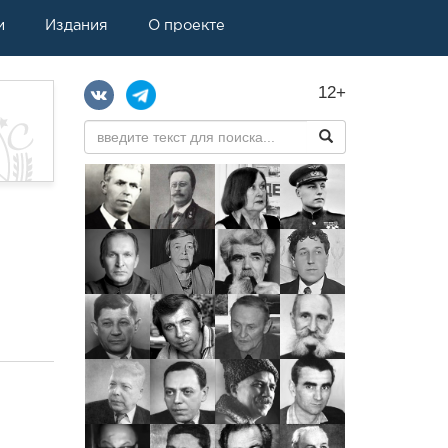
и
Издания
О проекте
12+