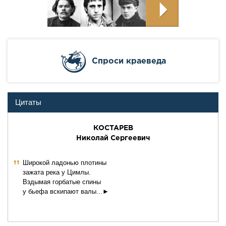
Cпроси краеведа
Цитаты
КОСТАРЕВ
Николай Сергеевич
ˮ
Широкой ладонью плотины
зажата река у Цимлы.
Вздымая горбатые спины
у бьефа вскипают валы...►