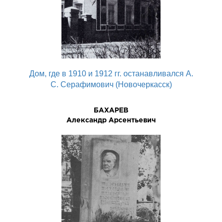
Дом, где в 1910 и 1912 гг. останавливался А.
С. Серафимович (Новочеркасск)
БАХАРЕВ
Александр Арсентьевич