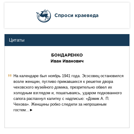
Cпроси краеведа
Цитаты
БОНДАРЕНКО
Иван Иванович
ˮ
На календаре был ноябрь 1941 года. Эсэсовец остановился
возле женщин, пугливо прижавшихся к решетке двора
чеховско­го музейного домика, презрительно обвел их
холодным взглядом и, пошатываясь, ударом подкованного
сапога распахнул калит­ку с надписью: «Домик А. П.
Чехова». Женщины робко следили за непрошеным
гостем...►