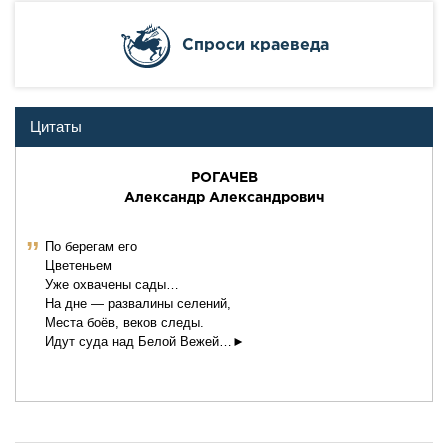
Cпроси краеведа
Цитаты
РОГАЧЕВ
Александр Александрович
ˮ
По берегам его
Цветеньем
Уже охвачены сады…
На дне — развалины селений,
Места боёв, веков следы.
Идут суда над Белой Вежей…►