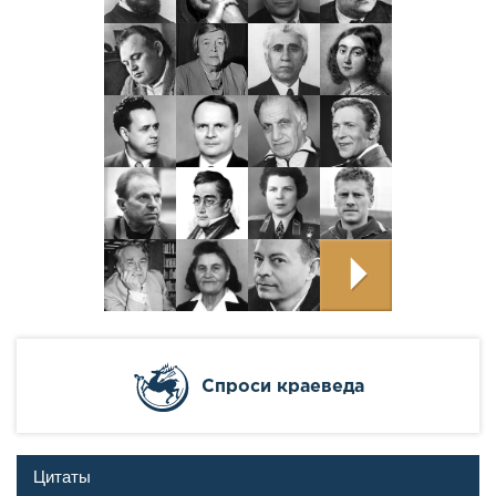
Cпроси краеведа
Цитаты