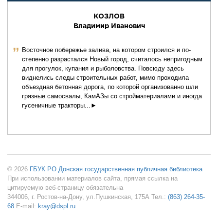
КОЗЛОВ
Владимир Иванович
ˮ
Восточное побережье залива, на котором строился и по­
степенно разрастался Новый город, считалось непригод­ным
для прогулок, купания и рыболовства. Повсюду здесь
виднелись следы строительных работ, мимо проходила
объездная бетонная дорога, по которой организованно шли
грязные самосвалы, КамАЗы со стройматериалами и иногда
гусеничные тракторы...►
© 2026
ГБУК РО Донская государственная публичная библиотека
При использовании материалов сайта, прямая ссылка на
цитируемую веб-страницу обязательна
344006, г. Ростов-на-Дону, ул.Пушкинская, 175А Тел.:
(863) 264-35-
68
E-mail:
kray@dspl.ru