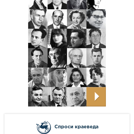
Cпроси краеведа