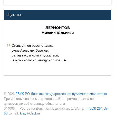
Цитаты
ЛЕРМОHТОВ
Михаил Юpьевич
ˮ
Степь синея расстилалась
Близ Азовских берегов;
Запад гас, и ночь спускалась;
Вихрь скользил между холмов...►
© 2026
ГБУК РО Донская государственная публичная библиотека
При использовании материалов сайта, прямая ссылка на
цитируемую веб-страницу обязательна
344006, г. Ростов-на-Дону, ул.Пушкинская, 175А Тел.:
(863) 264-35-
68
E-mail:
kray@dspl.ru