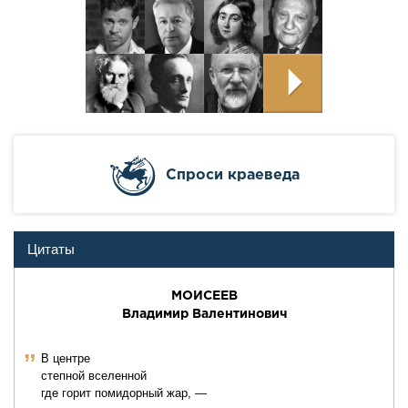
Cпроси краеведа
Цитаты
МОИСЕЕВ
Владимир Валентинович
ˮ
В центре
степной вселенной
где горит помидорный жар, —