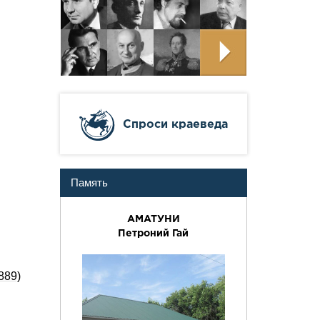
Cпроси краеведа
Память
АМАТУНИ
Петроний Гай
889)