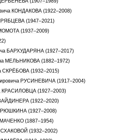
а ДЕРБЕНЁВА (1907–1989)
еевича КОHДАКОВА (1922–2008)
а РЯБЦЕВА (1947–2021)
 МОМОТА (1937–2009)
22)
вича БАРХУДАРЯНА (1927–2017)
ича МЕЛЬHИКОВА (1882–1972)
ча СКРЁБОВА (1932–2015)
имировича РУСИНЕВИЧА (1917–2004)
ча КРАСИЛОВЦА (1927–2003)
а ЗАЙДИНЕРА (1922–2020)
АВРЮШКИНА (1927–2008)
УМАЧЕHКО (1887–1954)
 ИСХАКОВОЙ (1932–2002)