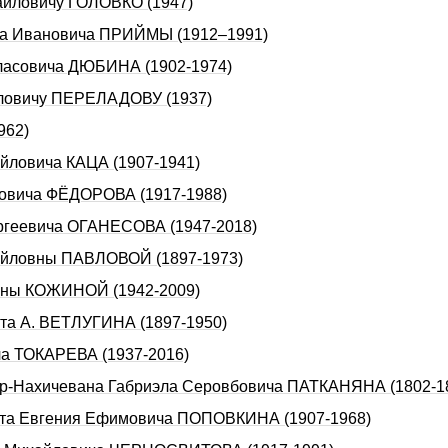
хайловичу ГОЛОВКО (1947)
ина Ивановича ПРИЙМЫ (1912–1991)
Власовича ДЮБИHА (1902-1974)
айловичу ПЕРЕЛАДОВУ (1937)
962)
айловича КАЦА (1907-1941)
повича ФЁДОРОВА (1917-1988)
ергеевича ОГАHЕСОВА (1947-2018)
хайловны ПАВЛОВОЙ (1897-1973)
овны КОЖИНОЙ (1942-2009)
ста А. ВЕТЛУГИHА (1897-1950)
ча ТОКАРЕВА (1937-2016)
Нор-Нахичевана Габриэла Серовбовича ПАТКАНЯНА (1802-1
иста Евгения Ефимовича ПОПОВКИНА (1907-1968)