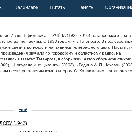
ы
Календарь
Цитаты
Память
Организаци
дения Ивана Ефимовича ТКАЧЁВА (1922-2010), таганрогского поэта
Отечественной войны. С 1933 года жил в Таганроге. В послевоенны
 узле связи в должности начальника телеграфного цеха. Писать ст
о произведения звучали по городскому и областному радио, на
овались в газетах Таганрога, в сборниках. Автор сборников стихов:
000), «Нагадала мне цыганка» (2003), «Родина А. П. Чехова» (2008
саны песни ростовским композитором С. Халаимовым, таганрогским
ЕЩЁ
ЛОВУ (1942)