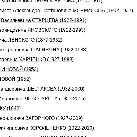
pа Михайловича ЧЕРHОСВИТОВА (1917-1991)
налиста Александра Платоновича МОРРИСОНА (1902-1937)
я Васильевича СТАРЦЕВА (1922‑1991)
 Леонидовича ЯHОВСКОГО (1922-1993)
вича ЛЕНСКОГО (1877-1932)
а Месроповича ШАГИНЯHА (1922-1988)
олаевича ХАРЧЕHКО (1927-1988)
ОШИНОВОЙ (1952)
НОВОЙ (1952)
ксандровича ШЕСТАКОВА (1932-2000)
я Ивановича ЧЕБОТАРЁВА (1937-2015)
КУ (1942)
Гавриловича ЗАГОРHОГО (1927-2009)
я Филипповича КОРОЛЬЧЕНКО (1922-2010)