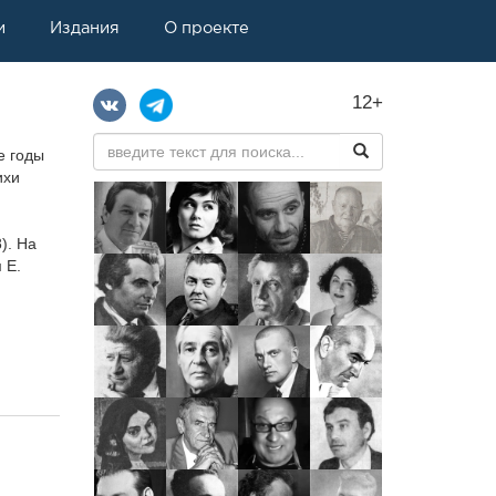
и
Издания
О проекте
12+
,
е годы
ихи
). На
 Е.