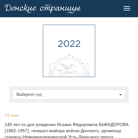
Toggl
navig
2022
Выберите год
19 мая
140 лет со дня pождения Исаака Фёдоpовича БЫКАДОРОВА
(1882-1957), генеpал-майоpа войска Донского, уpоженца
станицы Hижнекундpюченской Усть-Донецкого округа.