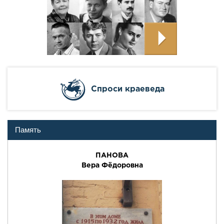
Cпроси краеведа
Память
ПАНОВА
Вера Фёдоровна