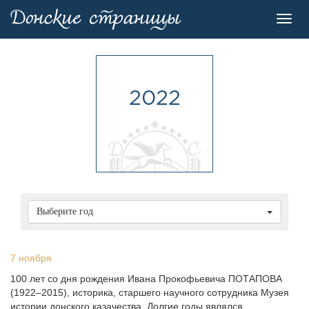
Toggl
navig
2022
Выберите год
7 ноября
100 лет со дня рождения Ивана Прокофьевича ПОТАПОВА
(1922–2015), историка, старшего научного сотрудника Музея
истории донского казачества. Долгие годы являлся