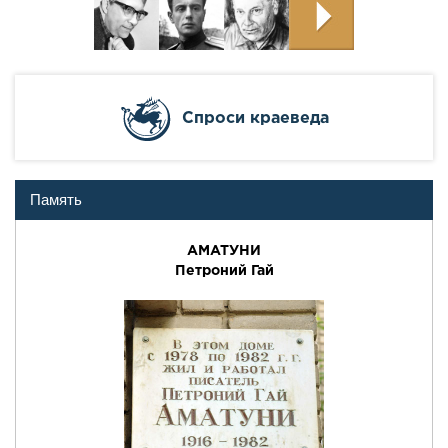
Cпроси краеведа
Память
АМАТУНИ
Петроний Гай