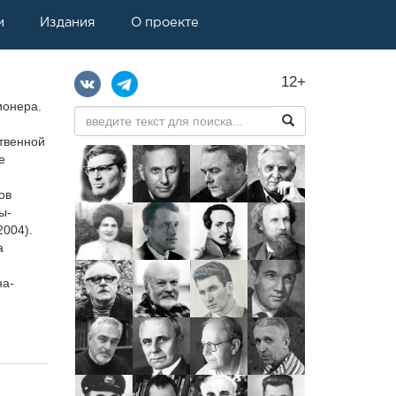
и
Издания
О проекте
12+
ионера.
ственной
е
ов
ы-
2004).
а
на-