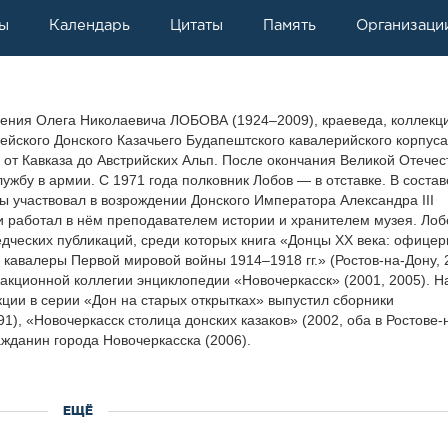
ы
Календарь
Цитаты
Память
Организаци
дения Олега Николаевича ЛОБОВА (1924–2009), краеведа, коллекц
дейского Донского Казачьего Будапештского кавалерийского корпуса
 от Кавказа до Австрийских Альп. После окончания Великой Отече
ужбу в армии. С 1971 года полковник Лобов — в отставке. В состав
ы участвовал в возрождении Донского Императора Александра III
 и работал в нём преподавателем истории и хранителем музея. Лоб
едческих публикаций, среди которых книга «Донцы XX века: офицер
 кавалеры Первой мировой войны 1914–1918 гг.» (Ростов-на-Дону, 
дакционной коллегии энциклопедии «Новочеркасск» (2001, 2005). Н
кции в серии «Дон на старых открытках» выпустил сборники
1), «Новочеркасск столица донских казаков» (2002, оба в Ростове-
ажданин города Новочеркасска (2006).
ЕЩЁ