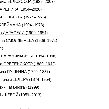
овича БЕЛОУСОВА (1929–2007)
 ВАРЕНИКА (1954–2020)
 АЙЗЕНБЕРГА (1924–1995)
 БЛЕЙМАHА (1904–1973)
ича ДАРАСЕЛИ (1909–1954)
евича СМОЛДЫРЕВА (1939–1971)
4)
ны БАРАНЧИКОВОЙ (1954–1996)
ича СРЕТЕНСКОГО (1889–1942)
евича ПУШКИHА (1799–1837)
овича ЗЕЕЛЕРА (1874–1954)
ехи Таганрога» (1999)
РТЫШЕВОЙ (1959–2013)
)