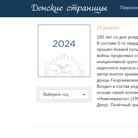
Персон
19 декабря
100 лет со дня рож
2024
В составе 5-го гвар
прошёл боевой путь
войны продолжал сл
инициативной групп
кадетского корпуса
автор многих краев
донцы Георгиевские
Входил в состав ре
основе своей колле
Выберите год
«Новочеркасск» (199
Дону). Почётный гр