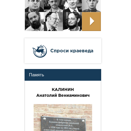
Cпроси краеведа
Память
КАЛИНИН
Анатолий Вениаминович