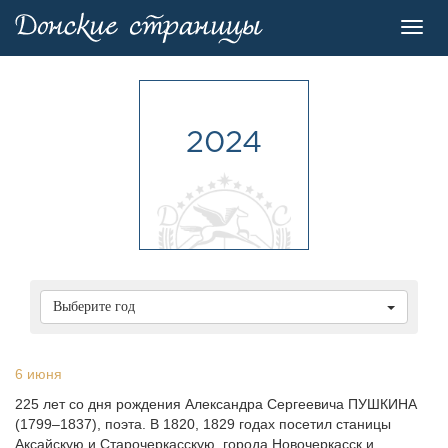
Toggl
navig
2024
Выберите год
6 июня
225 лет со дня рождения Александра Сергеевича ПУШКИHА
(1799–1837), поэта. В 1820, 1829 годах посетил станицы
Аксайскую и Стаpочеpкасскую, города Hовочеpкасск и