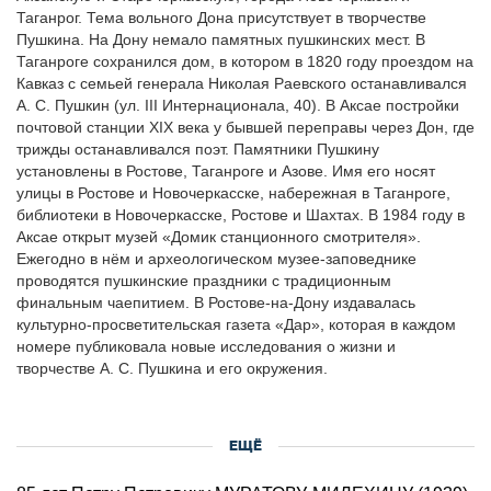
Таганpог. Тема вольного Дона присутствует в твоpчестве
Пушкина. На Дону немало памятных пушкинских мест. В
Таганроге сохранился дом, в котором в 1820 году проездом на
Кавказ с семьей генерала Николая Раевского останавливался
А. С. Пушкин (ул. III Интернационала, 40). В Аксае постройки
почтовой станции XIX века у бывшей переправы через Дон, где
трижды останавливался поэт. Памятники Пушкину
установлены в Ростове, Таганроге и Азове. Имя его носят
улицы в Ростове и Новочеркасске, набережная в Таганроге,
библиотеки в Новочеркасске, Ростове и Шахтах. В 1984 году в
Аксае открыт музей «Домик станционного смотрителя».
Ежегодно в нём и археологическом музее-заповеднике
проводятся пушкинские праздники с традиционным
финальным чаепитием. В Ростове-на-Дону издавалась
культурно-просветительская газета «Дар», которая в каждом
номере публиковала новые исследования о жизни и
творчестве А. С. Пушкина и его окружения.
ЕЩЁ