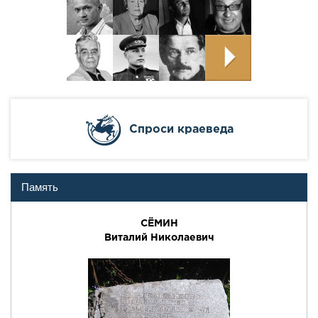
Cпроси краеведа
Память
СЁМИН
Виталий Николаевич