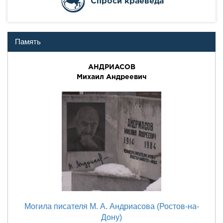
Cпроси краеведа
Память
АНДРИАСОВ
Михаил Андреевич
Могила писателя М. А. Андриасова (Ростов-на-
Дону)