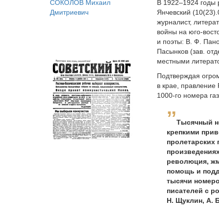
СОКОЛОВ Михаил
В 1922–1924 годы 
Дмитриевич
Янчевский (10(23).
журналист, литера
войны на юго-восто
и поэты: В. Ф. Пан
Пасынков (зав. от
местными литеpат
Подтверждая огром
в крае, правление
1000-го номера га
Тысячный н
крепкими прив
пролетарских 
произведениях
революция, жм
помощь и подд
тысячи номеро
писателей с р
Н. Щуклин, А. 