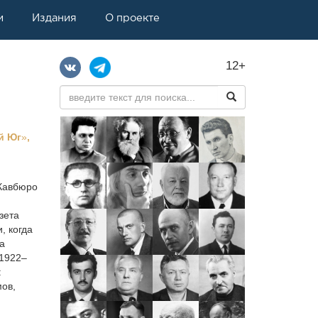
и
Издания
О проекте
12+
й Юг
»
,
и
 Кавбюро
зета
, когда
а
 1922–
:
мов,