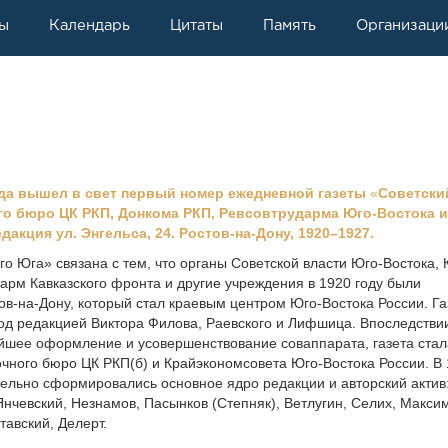
ы
Календарь
Цитаты
Память
Организаци
ода вышел в свет первый номер ежедневной газеты
«
Советски
го бюро ЦК РКП, Донкома РКП, Ревсовтрударма Юго-Востока 
дакция ул. Энгельса, 24. Ростов-на-Дону, 1920–1927.
го Юга» связана с тем, что органы Советской власти Юго-Востока,
дарм Кавказского фронта и другие учреждения в 1920 году были
ов-на-Дону, который стал краевым центром Юго-Востока России. Га
од редакцией Виктора Филова, Раевского и Лифшица. Впоследствии
йшее оформление и усовершенствование соваппарата, газета стал
чного бюро ЦК РКП(б) и Крайэкономсовета Юго-Востока России. В
тельно сформировались основное ядро редакции и авторский актив
Янчевский, Незнамов, Пасынков (Степняк), Ветлугин, Селих, Макси
тавский, Делерт.