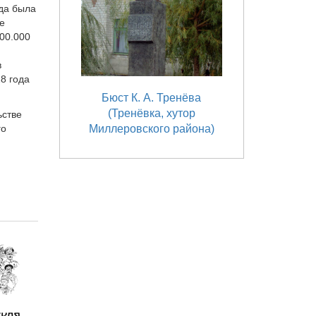
ода была
е
100.000
в
8 года
Бюст К. А. Тренёва
(Тренёвка, хутор
ьстве
го
Миллеровского района)