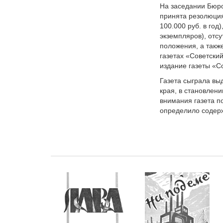
На заседании Бюро
принята резолюци
100.000 руб. в год
экземпляров), отс
положения, а так
газетах «Советски
издание газеты «С
Газета сыграла вы
края, в становлени
внимания газета п
определило содерж