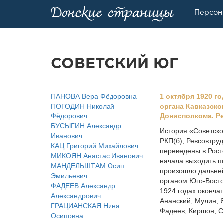
Персон
СОВЕТСКИЙ ЮГ
ПАНОВА Вера Фёдоровна
1 октября 1920 г
ПОГОДИН Николай
органа Кавказско
Фёдорович
Донисполкома. Ре
БУСЫГИН Александр
История «Советско
Иванович
РКП(б), Ревсовтру
КАЦ Григорий Михайлович
переведены в Рост
МИКОЯН Анастас Иванович
начала выходить п
МАНДЕЛЬШТАМ Осип
произошло дальне
Эмильевич
органом Юго-Восто
ФАДЕЕВ Александр
1924 годах оконча
Александрович
Ананский, Мулин, 
ГРАЦИАНСКАЯ Нина
Фадеев, Киршон, С
Осиповна