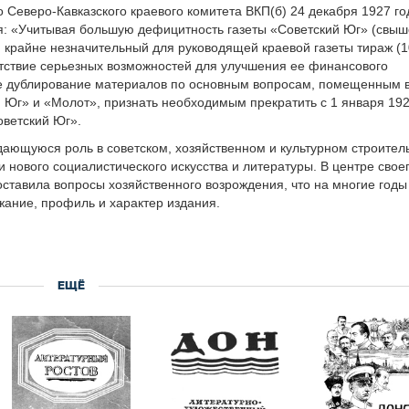
 Северо-Кавказского краевого комитета ВКП(б) 24 декабря 1927 г
я: «Учитывая большую дефицитность газеты «Советский Юг» (свыш
), крайне незначительный для руководящей краевой газеты тираж (
утствие серьезных возможностей для улучшения ее финансового
же дублирование материалов по основным вопросам, помещенным 
й Юг» и «Молот», признать необходимым прекратить с 1 января 192
оветский Юг».
дающуюся роль в советском, хозяйственном и культурном строител
и нового социалистического искусства и литературы. В центре свое
оставила вопросы хозяйственного возрождения, что на многие годы
ание, профиль и характер издания.
ЕЩЁ