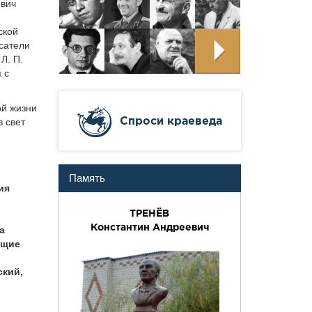
ович
ской
исатели
Л. П.
 с
ой жизни
Cпроси краеведа
в свет
Память
ия
ТРЕНЁВ
Константин Андреевич
а
ющие
ский,