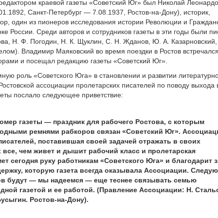
редактором краевой газеты «Советский Юг» был Николай Леонард
01.1892, Санкт-Петербург — 7.08.1937, Ростов-на-Дону), историк,
тор, один из пионеров исследования истории Революции и Граждан
ке России. Среди авторов и сотрудников газеты в эти годы были п
ова, Н. Ф. Погодин, Н. К. Щуклин, С. H. Жданов, Ю. А. Казарновский, 
делом). Владимир Маяковский во время поездки в Ростов встpечался
оpами и посещал редакцию газеты «Советский Юг».
ную роль «Советского Юга» в становлении и развитии литературн
 Ростовской ассоциации пролетарских писателей по поводу выхода 
зеты послало следующее приветствие:
омер газеты — праздник для рабочего Ростова, с которым
одными ремнями рабкоров связан «Советский Юг». Ассоциац
писателей, поставившая своей задачей отражать в своих
 все, чем живет и дышит рабочий класс и пролетарская
ет сегодня руку работникам «Советского Юга» и благодарит з
ержку, которую газета всегда оказывала Ассоциации. Следу
в будут — мы надеемся — еще теснее связывать семью
одной газетой и ее работой. (Правление Ассоциации: Н. Сталь
Бусыгин. Ростов-на-Дону).