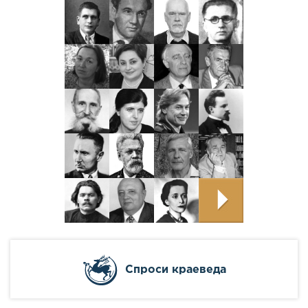
Cпроси краеведа