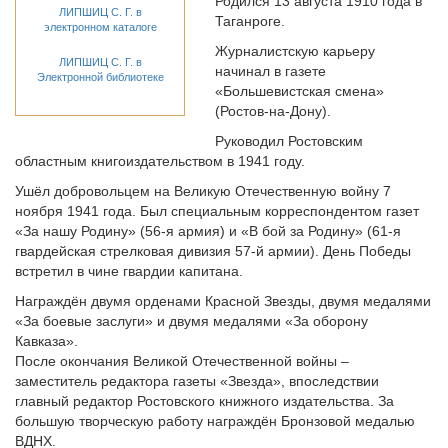
Родился 13 августа 1910 года в
ЛИПШИЦ С. Г. в
Таганроге.
электронном каталоге
Журналистскую карьеру
ЛИПШИЦ С. Г. в
начинал в газете
Электронной библиотеке
«Большевистская смена»
(Ростов-на-Дону).
Руководил Ростовским
областным книгоиздательством в 1941 году.
Ушёл добровольцем на Великую Отечественную войну 7
ноября 1941 года. Был специальным корреспондентом газет
«За нашу Родину» (56-я армия) и «В бой за Родину» (61-я
гвардейская стрелковая дивизия 57-й армии). День Победы
встретил в чине гвардии капитана.
Награждён двумя орденами Красной Звезды, двумя медалями
«За боевые заслуги» и двумя медалями «За оборону
Кавказа».
После окончания Великой Отечественной войны –
заместитель редактора газеты «Звезда», впоследствии
главный редактор Ростовского книжного издательства. За
большую творческую работу награждён Бронзовой медалью
ВДНХ.