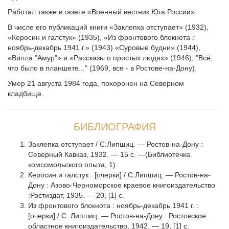
Работал также в газете «Военный вестник Юга России».
В числе его публикаций книги «Заклепка отступает» (1932),
«Керосин и галстук» (1935), «Из фронтового блокнота :
ноябрь-декабрь 1941 г.» (1943) «Суровые будни» (1944),
«Вилла "Амур"» и «Рассказы о простых людях» (1946), "Всё,
что было в планшете..." (1969, все ‑ в Ростове-на-Дону).
Умер 21 августа 1984 года, похоронен на Северном
кладбище.
БИБЛИОГРАФИЯ
Заклепка отступает / С.Липшиц. — Ростов-на-Дону :
Северный Кавказ, 1932. — 15 с. —(Библиотечка
комсомольского опыта; 1)
Керосин и галстук : [очерки] / С.Липшиц. — Ростов-на-
Дону : Азово-Черноморское краевое книгоиздательство
:Ростиздат, 1935. — 20, [1] с.
Из фронтового блокнота : ноябрь-декабрь 1941 г. :
[очерки] / С. Липшиц. — Ростов-на-Дону : Ростовское
областное книгоиздательство, 1942. — 19, [1] с.