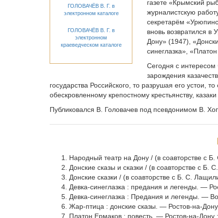
газете «Крымский рыб
ГОЛОВАЧЁВ В. Г. в
журналистскую работу
электронном каталоге
секретарём «Урюпинск
ГОЛОВАЧЁВ В. Г. в
вновь возвратился в 
электронном
Дону» (1947), «Донски
краеведческом каталоге
синеглазка», «Платон
Сегодня с интересом 
зарождения казачеств
государства Российского, то разрушая его устои, т
обескровленному крепостному крестьянству, казаки
Публиковался В. Головачев под псевдонимом В. Хо
Народный театр на Дону / (в соавторстве с Б. 
Донские сказы и сказки / (в соавторстве с Б.
Донские сказки / (в соавторстве с Б. С. Лащил
Девка-синеглазка : предания и легенды. — Рост
Девка-синеглазка : Предания и легенды. — Вол
Жар-птица : донские сказы. — Ростов-на-Дону : 
Платон Ермаков : повесть. — Ростов-на-Дону : Р