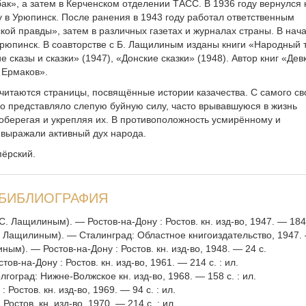
ак», а затем в Керченском отделе­нии ТАСС. В 1936 году вернулся 
 в Урюпинск. После ранения в 1943 году работал ответственным
ой правды», затем в различных газетах и журналах страны. В нача
Урюпинск. В соавторстве с Б. Лащилиным изданы книги «Народный 
е сказы и сказки» (1947), «Донские сказки» (1948). Автор книг «Дев
 Ермаков».
читаются страницы, посвящённые истории казачества. С самого св
о представляло слепую буйную силу, часто врывавшуюся в жизнь
о оберегая и укрепляя их. В противоположность усмирённому и
 выражали активный дух народа.
пёрский.
БИБЛИОГРАФИЯ
С. Лащилиным). — Ростов-на-Дону : Ростов. кн. изд-во, 1947. — 184 с
 С. Лащилиным). — Сталинград: Областное книгоиздательство, 1947. 
иным). — Ростов-на-Дону : Ростов. кн. изд-во, 1948. — 24 с.
ов-на-Дону : Ростов. кн. изд-во, 1961. — 214 с. : ил.
гоград: Нижне-Волжское кн. изд-во, 1968. — 158 с. : ил.
Ростов. кн. изд-во, 1969. — 94 с. : ил.
остов. кн. изд-во, 1970. — 214 с. : ил.