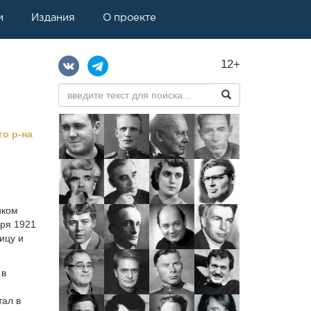
и
Издания
О проекте
12+
о р-на
иком
бря 1921
ицу и
 в
тал в