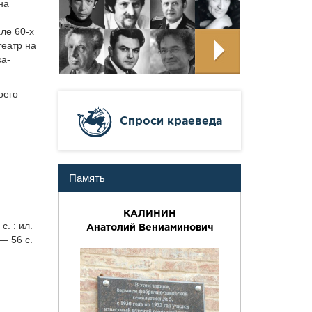
на
ле 60-х
театр на
ка-
оего
Cпроси краеведа
Память
КАЛИНИН
. : ил.
Анатолий Вениаминович
— 56 с.