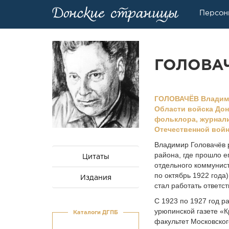
Персон
ГОЛОВАЧ
ГОЛОВАЧЁВ Владимир
Области войска Донс
фольклора, журнали
Отечественной вой
Владимир Головачёв 
района, где прошло 
Цитаты
отдельного коммунист
по октябрь 1922 года
Издания
стал работать ответс
С 1923 по 1927 год р
урюпинской газете «К
Каталоги ДГПБ
факультет Москов­ско