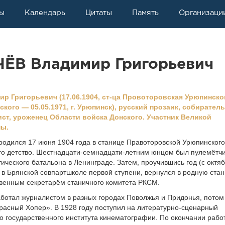
ы
Календарь
Цитаты
Память
Организаци
ЁВ Владимир Григорьевич
 Григорьевич (17.06.1904, ст-ца Провоторовская Урюпинског
кого — 05.05.1971, г. Урюпинск), русский прозаик, собиратель
ст, уроженец Области войска Донского. Участник Великой
ны.
родился 17 июня 1904 года в станице Правоторовской Урюпинского
его детство. Шестнадцати-семнадцати-летним юнцом был пулемётч
ического батальона в Ленинграде. Затем, проучившись год (с октя
) в Брянской совпартшколе первой ступени, вернулся в родную стан
твенным секретарём станичного комитета РКСМ.
аботал журналистом в разных городах По­волжья и Придонья, потом
расный Хопер». В 1928 году поступил на литературно-сценарный
го государственного института кинематографии. По окончании рабо