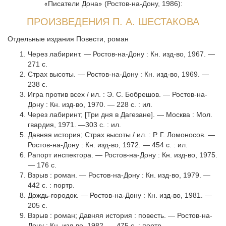
Писатели Дона
(Ростов-на-Дону, 1986):
«
»
ПРОИЗВЕДЕНИЯ П. А. ШЕСТАКОВА
Отдельные издания Повести, роман
Через лабиринт. — Ростов-на-Дону : Кн. изд-во, 1967. —
271 с.
Страх высоты. — Ростов-на-Дону : Кн. изд-во, 1969. —
238 с.
Игра против всех / ил. : Э. С. Бобрешов. — Ростов-на-
Дону : Кн. изд-во, 1970. — 228 с. : ил.
Через лабиринт; [Три дня в Дагезане]. — Москва : Мол.
гвардия, 1971. —303 с. : ил.
Давняя история; Страх высоты / ил. : Р. Г. Ломоносов. —
Ростов-на-Дону : Кн. изд-во, 1972. — 454 с. : ил.
Рапорт инспектора. — Ростов-на-Дону : Кн. изд-во, 1975.
— 176 с.
Взрыв : роман. — Ростов-на-Дону : Кн. изд-во, 1979. —
442 с. : портр.
Дождь-городок. — Ростов-на-Дону : Кн. изд-во, 1981. —
205 с.
Взрыв : роман; Давняя история : повесть. — Ростов-на-
Дону : Кн. изд-во, 1982. — 475 с. : портр.