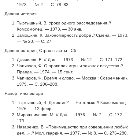
1973. — № 2. — С. 78–83.
Давняя история
Тыртышный, В. Уроки одного расследования //
Комсомолец. — 1973. — 30 янв.
Замошкин, К. Закономерность добра // Смена. — 1973.
— № 20. — С. 27.
Давняя история; Страх высоты : Сб.
Джичоева, Е. // Дон. — 1973. — № 12. — С. 171–172.
Чапчахов, Ф. О правилах игры и законах искусства //
Правда. — 1974. — 15 сент.
Чапчахов, Ф. Время и слово. — Москва : Современник,
1979. — С. 206–208.
Рапорт инспектора
Тыртышный, В. Детектив? — Не только // Комсомолец. —
1976. — 12 февр.
Мирошниченко, М. // Дон. — 1976. — № 7. — С. 172–
173.
Назаренко, В. «Преимущество при совершении любых
дел...» // Мол. гвардия. — 1977. — № 8. — С. 276–280.