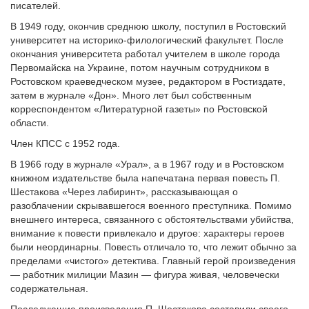
писателей.
В 1949 году, окончив среднюю школу, поступил в Ростовский
университет на историко-филологический факультет. После
окончания университета работал учителем в школе города
Первомайска на Украине, потом научным сотрудником в
Ростовском краеведческом музее, редактором в Ростиздате,
затем в журнале «Дон». Много лет был собственным
корреспондентом «Литературной газеты» по Ростовской
области.
Член КПСС с 1952 года.
В 1966 году в журнале «Урал», а в 1967 году и в Ростовском
книжном издательстве была напечатана первая повесть П.
Шестакова «Через лабиринт», рассказывающая о
разоблачении скрывавшегося военного преступника. Помимо
внешнего интереса, связанного с обстоятельствами убийства,
внимание к повести привлекало и другое: характеры героев
были неординарны. Повесть отличало то, что лежит обычно за
пределами «чистого» детектива. Главный герой произведения
— работник милиции Мазин — фигура живая, человечески
содержательная.