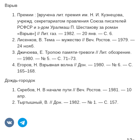
Взрыв
Премии : [вручена лит. премия им. Н. И. Кузнецова,
учрежд. секретариатом правления Союза писателей
РСФСР и з-дом Уралмаш П. Шестакову за роман
«Взрыв»] // Лит. газ. — 1982. — 20 янв. — С. 6.
Лисенков, В. Тема — мужество // Веч. Ростов. — 1979. —
24 нояб.
Джичоева, Е. Тропою памяти-тревоги // Лит. обозрение.
— 1980. — № 5. — С. 71–73.
Егоров, Н. Взрывная волна // Дон. — 1980. — № 6. — С.
165–168.
Дождь-городок
Скребов, Н. В начале пути // Веч. Ростов. — 1981. — 10
апр.
Тыртышный, В. // Дон. — 1982. — № 1. — С. 157.