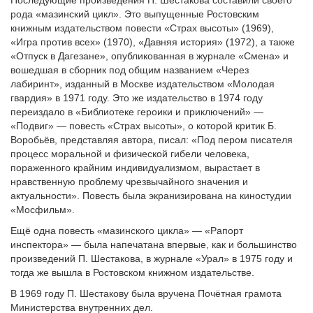
Последующие произведения П. Шестакова составили своего
рода «мазинский цикл». Это выпущенные Ростовским
книжным издательством повести «Страх высоты» (1969),
«Игра против всех» (1970), «Давняя история» (1972), а также
«Отпуск в Дагезане», опубликованная в журнале «Смена» и
вошедшая в сборник под общим названием «Через
лабиринт», изданный в Москве издательством «Молодая
гвардия» в 1971 году. Это же издательство в 1974 году
переиздало в «Библиотеке героики и приключений» —
«Подвиг» — повесть «Страх высоты», о которой критик Б.
Воробьёв, представляя автора, писал: «Под пером писателя
процесс моральной и физической гибели человека,
пораженного крайним индивидуализмом, вырастает в
нравственную проблему чрезвычайного значения и
актуальности». Повесть была экранизирована на киностудии
«Мосфильм».
Ещё одна повесть «мазинского цикла» — «Рапорт
инспектора» — была напечатана впервые, как и большинство
произведений П. Шестакова, в журнале «Урал» в 1975 году и
тогда же вышла в Ростовском книжном издательстве.
В 1969 году П. Шестакову была вручена Почётная грамота
Министерства внутренних дел.