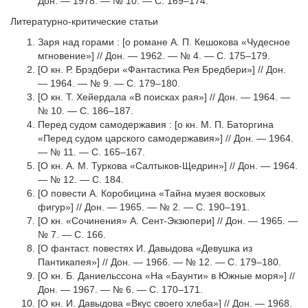
Дон. — 1978. — № 10. — С. 169–174.
Литературно-критические статьи
Заря над горами : [о романе А. П. Кешокова «Чудесное
мгновение»] // Дон. — 1962. — № 4. — С. 175–179.
[О кн. Р. Брэдбери «Фантастика Рея Бредбери»] // Дон.
— 1964. — № 9. — С. 179–180.
[О кн. Т. Хейердала «В поисках рая»] // Дон. — 1964. —
№ 10. — С. 186–187.
Перед судом самодержавия : [о кн. М. П. Баторгина
«Перед судом царского самодержавия»] // Дон. — 1964.
— № 11. — С. 165–167.
[О кн. А. М. Туркова «Салтыков-Щедрин»] // Дон. — 1964.
— № 12. — С. 184.
[О повести А. Коробицина «Тайна музея восковых
фигур»] // Дон. — 1965. — № 2. — С. 190–191.
[О кн. «Сочинения» А. Сент-Экзюпери] // Дон. — 1965. —
№ 7. — С. 166.
[О фантаст. повестях И. Давыдова «Девушка из
Пантикапея»] // Дон. — 1966. — № 12. — С. 179–180.
[О кн. Б. Даниельссона «На «Баунти» в Южные моря»] //
Дон. — 1967. — № 6. — С. 170–171.
[О кн. И. Давыдова «Вкус своего хлеба»] // Дон. — 1968.