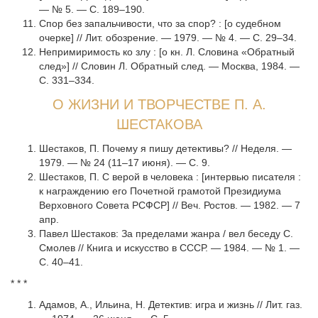
— № 5. — С. 189–190.
Спор без запальчивости, что за спор? : [о судебном
очерке] // Лит. обозрение. — 1979. — № 4. — С. 29–34.
Непримиримость ко злу : [о кн. Л. Словина «Обратный
след»] // Словин Л. Обратный след. — Москва, 1984. —
С. 331–334.
О ЖИЗНИ И ТВОРЧЕСТВЕ П. А.
ШЕСТАКОВА
Шестаков, П. Почему я пишу детективы? // Неделя. —
1979. — № 24 (11–17 июня). — С. 9.
Шестаков, П. С верой в человека : [интервью писателя :
к награждению его Почетной грамотой Президиума
Верховного Совета РСФСР] // Веч. Ростов. — 1982. — 7
апр.
Павел Шестаков: За пределами жанра / вел беседу С.
Смолев // Книга и искусство в СССР. — 1984. — № 1. —
С. 40–41.
* * *
Адамов, А., Ильина, Н. Детектив: игра и жизнь // Лит. газ.