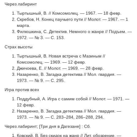
Через лабиринт
Тыртышный, В. // Комсомолец. — 1967. — 18 февр.
Скребов, Н. Конец паучьего пути // Молот. — 1967. — 1
марта.
Филюшкина, С. Детектив. Немного о жанре // Подъем. —
1972. — № 3. — С. 153.
Страх высоты
Тыртышный, В. Новая встреча с Мазиным //
Комсомолец. — 1969. — 12 февр.
Джичоева, Е. // Молот. — 1969. — 28 февр.
Назаренко, В. Загадка детектива // Мол. гвардия. —
1973. — № 9. — С. 295.
Игра против всех
Поддубный, А. Игра с самим собой // Молот. — 1971. —
12 февр.
Назаренко, В. Загадка детектива // Мол. гвардия. —
1973. — № 9. — С. 283–284, 286–288, 294.
Через лабиринт; [Три дня в Дагезане] : Сб.
Ковский, В. Без скидок на жанр // Лит. обозрение. —