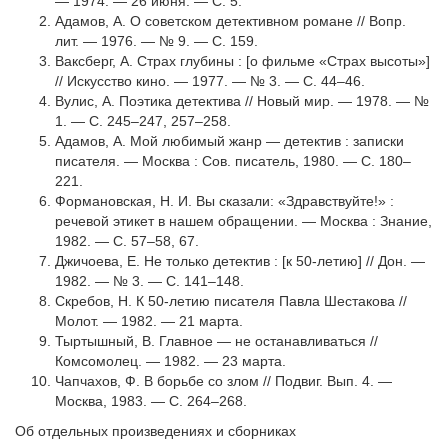
— 1974. — 26 июня. — С. 5.
Адамов, А. О советском детективном романе // Вопр.
лит. — 1976. — № 9. — С. 159.
Ваксберг, А. Страх глубины : [о фильме «Страх высоты»]
// Искусство кино. — 1977. — № 3. — С. 44–46.
Вулис, А. Поэтика детектива // Новый мир. — 1978. — №
1. — С. 245–247, 257–258.
Адамов, А. Мой любимый жанр — детектив : записки
писателя. — Москва : Сов. писатель, 1980. — С. 180–
221.
Формановская, Н. И. Вы сказали: «Здравствуйте!» :
речевой этикет в нашем обращении. — Москва : Знание,
1982. — С. 57–58, 67.
Джичоева, Е. Не только детектив : [к 50-летию] // Дон. —
1982. — № 3. — С. 141–148.
Скребов, Н. К 50-летию писателя Павла Шестакова //
Молот. — 1982. — 21 марта.
Тыртышный, В. Главное — не останавливаться //
Комсомолец. — 1982. — 23 марта.
Чапчахов, Ф. В борьбе со злом // Подвиг. Вып. 4. —
Москва, 1983. — С. 264–268.
Об отдельных произведениях и сборниках