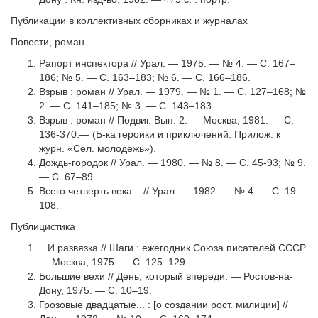
Публикации в коллективных сборниках и журналах
Повести, роман
Рапорт инспектора // Урал. — 1975. — № 4. — С. 167–
186; № 5. — С. 163–183; № 6. — С. 166–186.
Взрыв : роман // Урал. — 1979. — № 1. — С. 127–168; №
2. — С. 141–185; № 3. — С. 143–183.
Взрыв : роман // Подвиг. Вып. 2. — Москва, 1981. — С.
136-370.— (Б-ка героики и приключений. Прилож. к
журн. «Сел. молодежь»).
Дождь-городок // Урал. — 1980. — № 8. — С. 45-93; № 9.
— С. 67–89.
Всего четверть века... // Урал. — 1982. — № 4. — С. 19–
108.
Публицистика
...И развязка // Шаги : ежегодник Союза писателей СССР.
— Москва, 1975. — С. 125–129.
Большие вехи // День, который впереди. — Ростов-на-
Дону, 1975. — С. 10–19.
Грозовые двадцатые... : [о создании рост. милиции] //