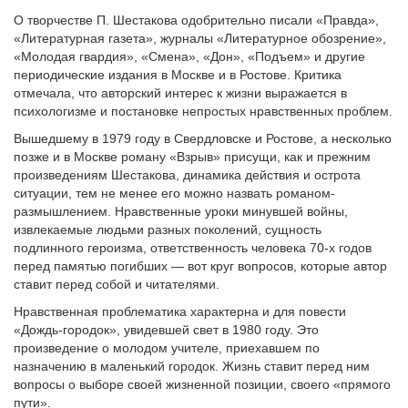
О творчестве П. Шестакова одобрительно писали «Правда»,
«Литературная газета», журналы «Литературное обозрение»,
«Молодая гвардия», «Смена», «Дон», «Подъем» и другие
периодические издания в Москве и в Ростове. Критика
отмечала, что авторский интерес к жизни выражается в
психологизме и постановке непростых нравственных проблем.
Вышедшему в 1979 году в Свердловске и Ростове, а несколько
позже и в Москве роману «Взрыв» присущи, как и прежним
произведениям Шестакова, динамика действия и острота
ситуации, тем не менее его можно назвать романом-
размышлением. Нравственные уроки минувшей войны,
извлекаемые людьми разных поколений, сущность
подлинного героизма, ответственность человека 70-х годов
перед памятью погибших — вот круг вопросов, которые автор
ставит перед собой и читателями.
Нравственная проблематика характерна и для повести
«Дождь-городок», увидевшей свет в 1980 году. Это
произведение о молодом учителе, приехавшем по
назначению в маленький городок. Жизнь ставит перед ним
вопросы о выборе своей жизненной позиции, своего «прямого
пути».