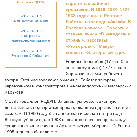
Каталоги ДГПБ
даровитых рабочих
прозаиков. В 1916–1924, 1927–
1938 годах жил в Ростове.
БИБИК А. П. в
электронном каталоге
Работал на заводе «Аксай». В
Ростове написал «Повесть о
БИБИК А. П. в
станке», пьесу «В неведомые
электронном
страны», рассказы
краеведческом каталоге
«Уговорила», «Манук»,
БИБИК А. П. в
повесть «Златорогий тур».
Электронной библиотеке
Родился 5 октября (17 октября
по новому стилю) 1877 года в
Харькове, в семье рабочего-
токаря. Окончил городское училище. Работал токарем,
чертёжником и конструктором в железнодорожных мастерских
Харькова.
С 1895 года член РСДРП. За активную революционную
деятельность подвергался преследованиям царских властей и
ссылкам. В 1900 году был арестован и сослан на три года в
Вятскую губернию, а в 1903 снова арестован за пропаганду
среди крестьян и сослан в Архангельскую губернию. События
1905 года освободили его.