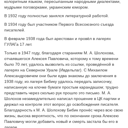
колоритным языком, пересыпанным народными диалектами,
мудрыми поговорками, украинским юмором.
В 1932 году полностью занялся литературной работой.
В 1934 году был участником Первого Всесоюзного съезда
писателей.
В феврале 1938 года был арестован и провёл в лагерях
ГУЛАГа 17 лет.
Только в 1947 году, благодаря стараниям М. А. Шолохова,
отчаявшегося Алексея Павловича, которому к тому времени
было 70 лет, удалось вызволить из ссылки, проведённой в
лагерях на Северном Урале (Ивдельлаг). С Михаилом
Александровичем они были едва знакомы до заключения в
1938 году, из лагеря Бибику удалось передать записочку,
написанную на клочке бумаги простым карандашом; трудно
представить через сколько рук прошло это письмо. М. А.
Шолохов незамедлительно написал прошение в ЦК партии и
держал на контроле этот вопрос до освобождения писателя.
Благодарность к М. А. Шолохову Бибик пронёс через всю свою
жизнь; высока вероятность, что по окончании срока Алексею
Павловичу могли добавить новый и смерть застала бы его в
лагере.