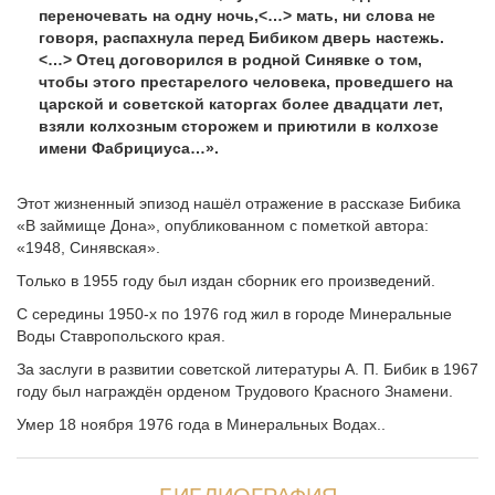
переночевать на одну ночь,<…> мать, ни слова не
говоря, распахнула перед Бибиком дверь настежь.
<…> Отец договорился в родной Синявке о том,
чтобы этого престарелого человека, проведшего на
царской и советской каторгах более двадцати лет,
взяли колхозным сторожем и приютили в колхозе
имени Фабрициуса…».
Этот жизненный эпизод нашёл отражение в рассказе Бибика
«В займище Дона», опубликованном с пометкой автора:
«1948, Синявская».
Только в 1955 году был издан сборник его произведений.
С середины 1950-х по 1976 год жил в городе Минеральные
Воды Ставропольского края.
За заслуги в развитии советской литературы А. П. Бибик в 1967
году был награждён орденом Трудового Красного Знамени.
Умер 18 ноября 1976 года в Минеральных Водах..