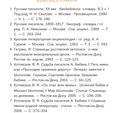
БИБЛИОГРАФИЯ
Русские писатели, ХХ век : биобиблиогр. словарь: В 2 ч. /
Под ред. Н. Н. Скатова. — Москва : Просвещение, 1998.
— Ч. 1. — С. 178–180.
Русские писатели, 1800–1917 : биограф. словарь / гл.
ред. П. А. Николаев. — Москва : Сов. энцикл., 1989. — Т.
1. — С. 263–264.
Краткая литературная энциклопедия / гл. ред. А. А.
Сурков. — Москва : Сов. энцикл., 1962. — Т. 1. — С. 592.
Гегузин, И. Страницы ростовской летописи : о чем
рассказали мемориальные доски. — Ростов-на-Дону :
Ростов. кн. изд-во, 1983. — С. 119–123.
Котовсков, В. Я. Судьба писателя А. Бибика // Пять имен,
или
Проходим прежнюю дорогу
: Литерат. заметки о
«
»
Шолохове, Горьком, Сергееве-Ценском, Шишкове,
Бибике. — Ростов-на-Дону, 2001. — С. 66–125.
Котовсков, В. Я.
Он спас мне жизнь
: (Алексей Бибик и
«
»
Михаил Шолохов) // Мир Шолохова : Статьи. Страницы
из дневника. — Ростов-на-Дону, 2005. — С. 198–208.
Котовсков, В. Я. Судьба писателя А. Бибика // Славные
имена родной литературы : статьи. — Ростов-на-Дону,
2006. — С. 275–334.