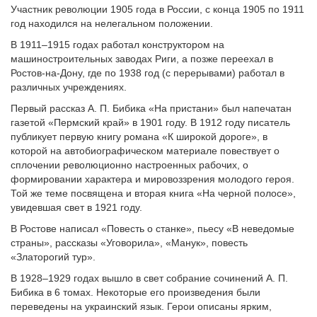
Участник революции 1905 года в России, с конца 1905 по 1911
год находился на нелегальном положении.
В 1911–1915 годах работал конструктором на
машиностроительных заводах Риги, а позже переехал в
Ростов-на-Дону, где по 1938 год (с перерывами) работал в
различных учреждениях.
Первый рассказ А. П. Бибика «На пристани» был напечатан
газетой «Пермский край» в 1901 году. В 1912 году писатель
публикует первую книгу романа «К широкой дороге», в
которой на автобиографическом материале повествует о
сплочении революционно настроенных рабочих, о
формировании характера и мировоззрения молодого героя.
Той же теме посвящена и вторая книга «На черной полосе»,
увидевшая свет в 1921 году.
В Ростове написал «Повесть о станке», пьесу «В неведомые
страны», рассказы «Уговорила», «Манук», повесть
«Златорогий тур».
В 1928–1929 годах вышло в свет собрание сочинений А. П.
Бибика в 6 томах. Некоторые его произведения были
переведены на украинский язык. Герои описаны ярким,