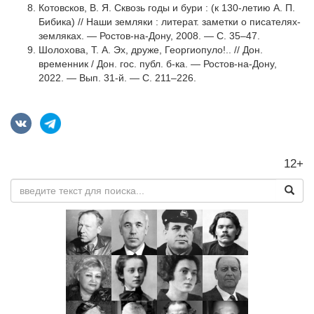
Котовсков, В. Я. Сквозь годы и бури : (к 130-летию А. П.
Бибика) // Наши земляки : литерат. заметки о писателях-
земляках. — Ростов-на-Дону, 2008. — С. 35–47.
Шолохова, Т. А. Эх, друже, Георгиопуло!.. // Дон.
временник / Дон. гос. публ. б-ка. — Ростов-на-Дону,
2022. — Вып. 31-й. — C. 211–226.
12+