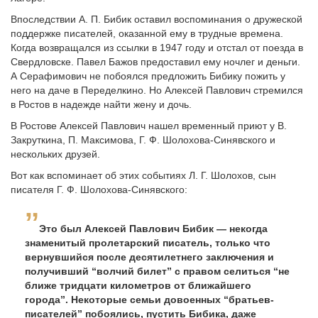
Впоследствии А. П. Бибик оставил воспоминания о дружеской
поддержке писателей, оказанной ему в трудные времена.
Когда возвращался из ссылки в 1947 году и отстал от поезда в
Свердловске. Павел Бажов предоставил ему ночлег и деньги.
А Серафимович не побоялся предложить Бибику пожить у
него на даче в Переделкино. Но Алексей Павлович стремился
в Ростов в надежде найти жену и дочь.
В Ростове Алексей Павлович нашел временный приют у В.
Закруткина, П. Максимова, Г. Ф. Шолохова-Синявского и
нескольких друзей.
Вот как вспоминает об этих событиях Л. Г. Шолохов, сын
писателя Г. Ф. Шолохова-Синявского:
Это был Алексей Павлович Бибик — некогда
знаменитый пролетарский писатель, только что
вернувшийся после десятилетнего заключения и
получивший “волчий билет” с правом селиться “не
ближе тридцати километров от ближайшего
города”. Некоторые семьи довоенных “братьев-
писателей” побоялись, пустить Бибика, даже