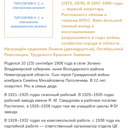
(1975, 1978). В 1947–1950 годы
ПАТОЛИЧЕВ Н. С. в
электронном каталоге
— первый секретарь
Ростовского обкома и
ПАТОЛИЧЕВ Н. С. в
горкома КПСС. Внёс большой
электронном
личный вклад в
краеведческом каталоге
восстановление
разрушенного в годы войны
хозяйства города и области.
Награждён орденами Ленина (двенадцатью), Октябрьской
Революции, Трудового Красного Знамени.
Родился 10 (23) сентября 1908 года в селе Золино
Владимирской губернии, ныне Володарского района
Нижегородской области. Сын героя Гражданской войны
комбрига Семёна Михайловича Патоличева. В 12 лет
осиротел. Рос в семье дяди.
В 1921–1925 годах сезонный рабочий. В 1925–1926 годах
рабочий завода имени Я. М. Свердлова в рабочем посёлке
Растяпино, в 1926–1928 годах там же учащийся школы ФЗУ
завода.
В 1928–1932 годах на комсомольской работе, с 1938 года на
партийной работе — ответственный организатор отдела ЦК