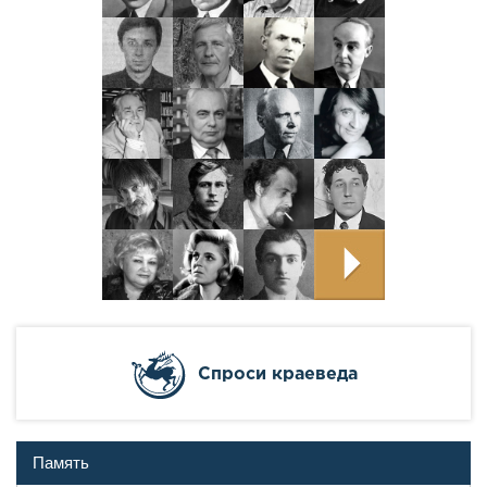
Cпроси краеведа
Память