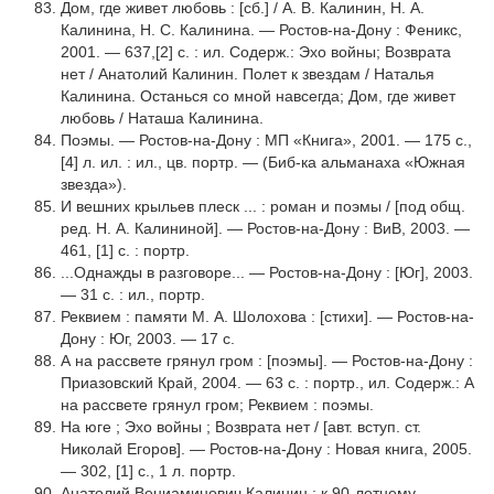
Дом, где живет любовь : [сб.] / А. В. Калинин, Н. А.
Калинина, Н. С. Калинина. — Ростов-на-Дону : Феникс,
2001. — 637,[2] с. : ил. Содерж.: Эхо войны; Возврата
нет / Анатолий Калинин. Полет к звездам / Наталья
Калинина. Останься со мной навсегда; Дом, где живет
любовь / Наташа Калинина.
Поэмы. — Ростов-на-Дону : МП «Книга», 2001. — 175 с.,
[4] л. ил. : ил., цв. портр. — (Биб-ка альманаха «Южная
звезда»).
И вешних крыльев плеск ... : роман и поэмы / [под общ.
ред. Н. А. Калининой]. — Ростов-на-Дону : ВиВ, 2003. —
461, [1] с. : портр.
...Однажды в разговоре... — Ростов-на-Дону : [Юг], 2003.
— 31 с. : ил., портр.
Реквием : памяти М. А. Шолохова : [стихи]. — Ростов-на-
Дону : Юг, 2003. — 17 с.
А на рассвете грянул гром : [поэмы]. — Ростов-на-Дону :
Приазовский Край, 2004. — 63 с. : портр., ил. Содерж.: А
на рассвете грянул гром; Реквием : поэмы.
На юге ; Эхо войны ; Возврата нет / [авт. вступ. ст.
Николай Егоров]. — Ростов-на-Дону : Новая книга, 2005.
— 302, [1] с., 1 л. портр.
Анатолий Вениаминович Калинин : к 90-летнему