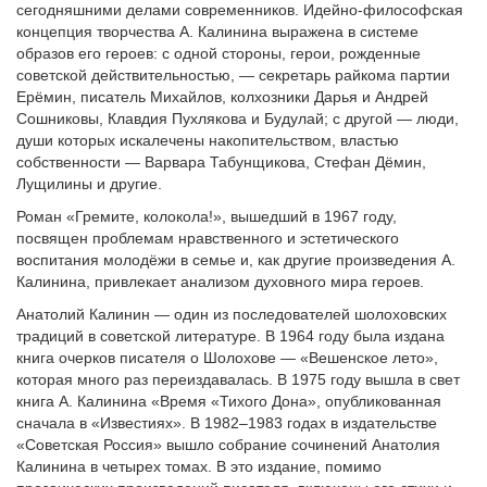
сегодняшними делами современни­ков. Идейно-философская
концепция творчества А. Калинина вы­ражена в системе
образов его героев: с одной стороны, герои, рожденные
советской действительностью, — секретарь райкома пар­тии
Ерёмин, писатель Михайлов, колхозники Дарья и Андрей
Сошниковы, Клавдия Пухлякова и Будулай; с другой — люди,
души которых искалечены накопительством, властью
собственности — Варвара Табунщикова, Стефан Дёмин,
Лущилины и другие.
Роман «Гремите, колокола!», вышедший в 1967 году,
посвящен проблемам нравственного и эстетического
воспитания молодёжи в семье и, как другие произведения А.
Калинина, привлекает анали­зом духовного мира героев.
Анатолий Калинин — один из последователей шолоховских
тра­диций в советской литературе. В 1964 году была издана
книга очерков писателя о Шолохове — «Вешенское лето»,
которая много раз переиздавалась. В 1975 году вышла в свет
книга А. Калинина «Время «Тихого Дона», опубликованная
сначала в «Известиях». В 1982–1983 годах в издательстве
«Советская Россия» вышло собрание сочинений Анатолия
Калинина в четырех томах. В это издание, помимо