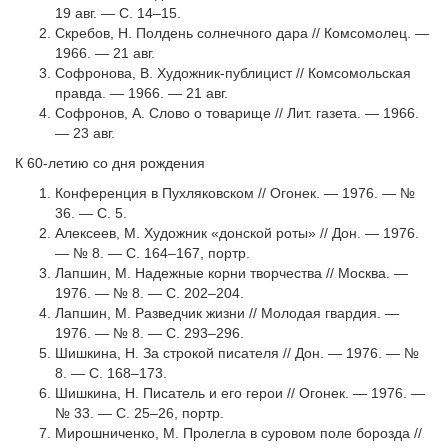
19 авг. — С. 14–15.
Скребов, Н. Полдень солнечного дара // Комсомолец. —
1966. — 21 авг.
Софронова, В. Художник-публицист // Комсомольская
правда. — 1966. — 21 авг.
Софронов, А. Слово о товарище // Лит. газета. — 1966.
— 23 авг.
К 60-летию со дня рождения
Конференция в Пухляковском // Огонек. — 1976. — №
36. — С. 5.
Алексеев, М. Художник «донской роты» // Дон. — 1976.
— № 8. — С. 164–167, портр.
Лапшин, М. Надежные корни творчества // Москва. —
1976. — № 8. — С. 202–204.
Лапшин, М. Разведчик жизни // Молодая гвардия. —
1976. — № 8. — С. 293–296.
Шишкина, Н. За строкой писателя // Дон. — 1976. — №
8. — С. 168–173.
Шишкина, Н. Писатель и его герои // Огонек. — 1976. —
№ 33. — С. 25–26, портр.
Мирошниченко, М. Пролегла в суровом поле борозда //