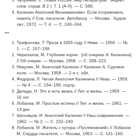
Чупринин, С. Новая Россия: мир литературы : энцикл.
слов.-справ. В 2 т. Т. 1 (А-Л). — С. 580;
Калинин Анатолий Вениаминович. Если потревожить
память // Сов. писатели. Автобиогр. — Москва : Худож.
лит., 1972. — Т. 4. — С. 240–244;
***
Трифонова, Т. Проза в 1955 году // Нева. — 1956. — №
1. — С. 157–158.
Черепахов, М. Глубокие корни : [об очерках А. Калинина]
// Об очерке. — Москва, 1958. — С. 208–223.
Никулин, М. Анатолий Калинин // Калинин А. Суровое
поле. — Москва, 1958. — 2-я с. обл.
Федоров, Л. Читая Анатолия Калинина // Нева. — 1959.
— № 4. — С. 194–199; портр.
Далада, Н. Это и есть жизнь // Лит. и жизнь. — 1959. —
16 окт.
Лобанов, М. Простые истины // Лит. и жизнь. — 1961. —
13 дек.
Шеховцов, И. Анатолий Калинин // Наш современник. —
1962. — № 2. — С. 232–240.
Лобанов, М. Житель с хутора «Пухляковский» // Лобанов
М. Сердце писателя. — Москва, 1963. — С. 141–160.