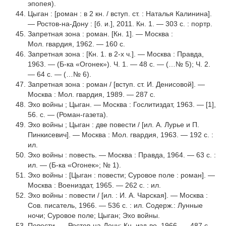
эпопея).
Цыган : [роман : в 2 кн. / вступ. ст. : Наталья Калинина].
— Ростов-на-Дону : [б. и.], 2011. Кн. 1. — 303 с. : портр.
Запретная зона : роман. [Кн. 1]. — Москва :
Мол. гвардия, 1962. — 160 с.
Запретная зона : [Кн. 1. в 2-х ч.]. — Москва : Правда,
1963. — (Б-ка «Огонек»). Ч. 1. — 48 с. — (…№ 5); Ч. 2.
— 64 с. — (…№ 6).
Запретная зона : роман / [вступ. ст. И. Денисовой]. —
Москва : Мол. гвардия, 1989. — 287 с.
Эхо войны ; Цыган. — Москва : Гослитиздат, 1963. — [1],
56. с. — (Роман-газета).
Эхо войны ; Цыган : две повести / [ил. А. Лурье и П.
Пинкисевич]. — Москва : Мол. гвар­дия, 1963. — 192 с. :
ил.
Эхо войны : повесть. — Москва : Правда, 1964. — 63 с. :
ил. — (Б-ка «Огонек»; № 1).
Эхо войны : [Цыган : повести; Суровое поле : роман]. —
Москва : Воениздат, 1965. — 262 с. : ил.
Эхо войны : повести / [ил. : И. А. Чарская]. — Москва :
Сов. писатель, 1966. — 536 с. : ил. Содерж.: Лунные
ночи; Суровое поле; Цыган; Эхо войны.
Повести. — Ростов-на-Дону: Кн. изд-во, 1966. — 487 с.