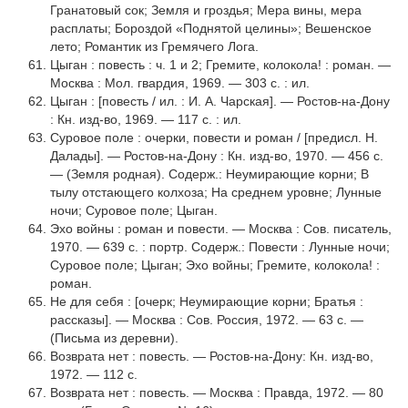
Гранатовый сок; Земля и гроздья; Мера вины, мера
расплаты; Бороздой «Поднятой целины»; Вешенское
лето; Романтик из Гремячего Лога.
Цыган : повесть : ч. 1 и 2; Гремите, колокола! : роман. —
Москва : Мол. гвардия, 1969. — 303 с. : ил.
Цыган : [повесть / ил. : И. А. Чарская]. — Ростов-на-Дону
: Кн. изд-во, 1969. — 117 с. : ил.
Суровое поле : очерки, повести и роман / [предисл. Н.
Далады]. — Ростов-на-Дону : Кн. изд-во, 1970. — 456 с.
— (Земля родная). Содерж.: Неумирающие корни; В
тылу отстающего колхоза; На среднем уровне; Лунные
ночи; Суровое поле; Цыган.
Эхо войны : роман и повести. — Москва : Сов. писатель,
1970. — 639 с. : портр. Содерж.: Повести : Лунные ночи;
Суровое поле; Цыган; Эхо войны; Греми­те, колокола! :
роман.
Не для себя : [очерк; Неумирающие корни; Братья :
рассказы]. — Москва : Сов. Россия, 1972. — 63 с. —
(Письма из деревни).
Возврата нет : повесть. — Ростов-на-Дону: Кн. изд-во,
1972. — 112 с.
Возврата нет : повесть. — Москва : Правда, 1972. — 80