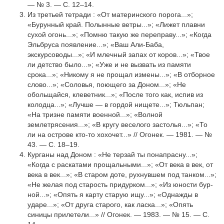
— № 3. — С. 12–14.
Из третьей тетради : «От материнского порога...»;
«Бурунный край. Полын­ные ветры...»; «Лижет плавни
сухой огонь...»; «Помню такую же переправу...»; «Когда
Эльбруса появление...»; «Ваш Али-Баба,
экскурсоводы...»; «И млечный запах от коров...»; «Твое
ли детство было...»; «Уже и не вызвать из памяти
срока...»; «Никому я не прощал измены...»; «В отборное
слово...»; «Соловья, поющего за Доном...»; «Не
обольщайся, клеветник...»; «После того как, испив из
колодца...»; «Лучше — в гордой нищете...»; Тюльпан;
«На тризне памяти во­енной...»; «Волной
землетрясения...»; «В кругу веселого застолья...»; «То
ли на острове кто-то хохочет...» // Огонек. — 1981. — №
43. — С. 18–19.
Курганы над Доном : «Не терзай ты понапрасну...»;
«Когда с раскатами прощальными...»; «От века в век, от
века в век...»; «В старом доте, рухнув­шем под танком...»;
«Не желая под старость придурком...»; «Из юности бур­
ной...»; «Опять я карту старую ищу...»; «Однажды в
ударе...»; «От друга ста­рого, как ласка...»; «Опять
синицы прилетели...» // Огонек. — 1983. — № 15. — С.