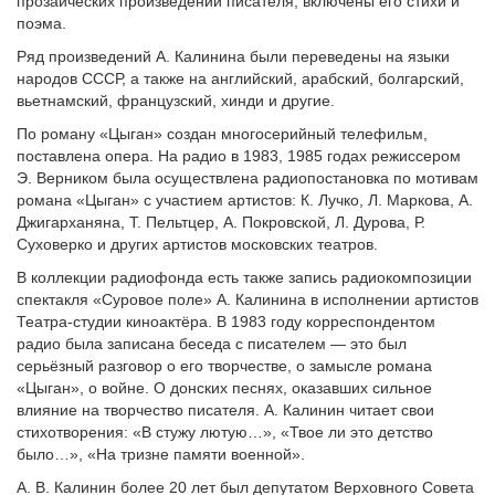
прозаических произведений писателя, включены его стихи и
поэма.
Ряд произведений А. Калинина были переведены на языки
народов СССР, а также на английский, арабский, болгарский,
вьетнамский, французский, хинди и другие.
По роману «Цыган» создан многосерийный телефильм,
поставлена опера. На радио в 1983, 1985 годах режиссером
Э. Верником была осуществлена радиопостановка по мотивам
романа «Цыган» с участием артистов: К. Лучко, Л. Маркова, А.
Джигарханяна, Т. Пельтцер, А. Покровской, Л. Дурова, Р.
Суховерко и других артистов московских театров.
В коллекции радиофонда есть также запись радиокомпозиции
спектакля «Суровое поле» А. Калинина в исполнении артистов
Театра-студии киноактёра. В 1983 году корреспондентом
радио была записана беседа с писателем — это был
серьёзный разговор о его творчестве, о замысле романа
«Цыган», о войне. О донских песнях, оказавших сильное
влияние на творчество писателя. А. Калинин читает свои
стихотворения: «В стужу лютую…», «Твое ли это детство
было…», «На тризне памяти военной».
А. В. Калинин более 20 лет был депутатом Верховного Совета