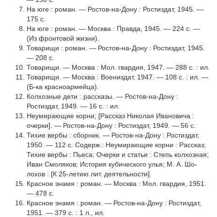
На юге : роман. — Ростов-на-Дону : Ростиздат, 1945. —
175 с.
На юге : роман. — Москва : Правда, 1945. — 224 с. —
(Из фронтовой жизни).
Товарищи : роман. — Ростов-на-Дону : Ростиздат, 1945.
— 208 с.
Товарищи. — Москва : Мол. гвардия, 1947. — 288 с. : ил.
Товарищи. — Москва : Воениздат, 1947. — 108 с. : ил. —
(Б-ка красноармейца).
Колхозные дети : рассказы. — Ростов-на-Дону :
Ростиздат, 1949. — 16 с. : ил.
Неумирающие корни; [Рассказ Николая Ивановича :
очерки]. — Ростов-на-Дону : Ростиздат, 1949. — 56 с.
Тихие вербы : сборник. — Ростов-на-Дону : Ростиздат,
1950. — 112 с. Содерж.: Неумирающие корни : Рассказ;
Тихие вербы : Пьеса; Очерки и статьи : Степь колхозная;
Иван Смоляков; История кубического улья; М. А. Шо­
лохов : [К 25-летию лит. деятельности].
Красное знамя : роман. — Москва : Мол. гвардия, 1951.
— 478 с.
Красное знамя : роман. — Ростов-на-Дону : Ростиздат,
1951. — 379 с. : 1 л., ил.