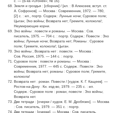
с. — (Б-ка «Огонек»; № 16).
Земля и гроздья : [сборник] / [ил. : В Алексеев; вступ. ст.
А. Софронов]. — Москва : Современник, 1972. — 780,
[2] с. : ил., портр. Содерж.: Лунные ночи; Суровое поле;
Цыган; Эхо войны; Возврата нет; Гремите, колокола!;
Неумирающие корни.
Эхо войны : повести и романы. — Москва : Сов.
писатель, 1975. — 704 с. : портр. Содерж.: Повести : Эхо
войны; Лунные ночи; Возврата нет; Романы : Суро­вое
поле; Гремите, колокола!; Цыган.
Эхо войны ; Возврата нет : повести. — Москва :
Сов. Россия, 1975. — 144 с. : портр.
Суровое поле : повести и романы. — Москва :
Современник, 1977. — 445 с. Содерж.: Повести : Эхо
войны; Возврата нет; романы : Суровое поле; Гре­мите,
колокола!
Возврата нет : роман. Повести / [худож. К. Г. Кащеев]. —
Ростов-на-Дону : Кн. изд-во, 1979. — 235 с. : ил.
Содерж.: Суровое поле : роман; повести : Эхо войны;
Возврата нет.
Две тетради : [очерки / худож. Е. М. Дробязин]. — Москва
: Сов. писатель, 1979. — 351 с. : портр.
Две тетради : [очерки]. — Москва : Сов. писатель,