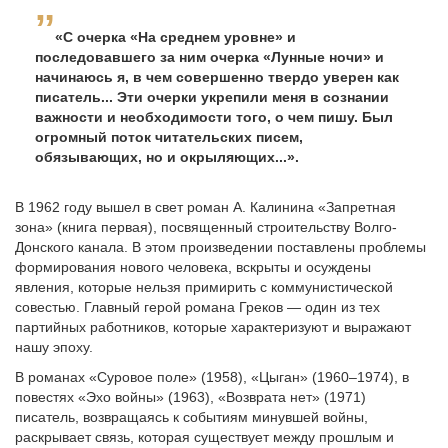
«С очерка «На среднем уровне» и
последовавшего за ним очерка «Лунные ночи» и
начинаюсь я, в чем совершенно твердо уверен как
писатель... Эти очерки укрепили меня в сознании
важности и необходимости того, о чем пишу. Был
огромный поток читательских писем,
обязывающих, но и окрыля­ющих...».
В 1962 году вышел в свет роман А. Калинина «Запретная
зона» (книга первая), посвященный строительству Волго-
Донского кана­ла. В этом произведении поставлены проблемы
формирования но­вого человека, вскрыты и осуждены
явления, которые нельзя при­мирить с коммунистической
совестью. Главный герой романа Гре­ков — один из тех
партийных работников, которые характеризуют и выражают
нашу эпоху.
В романах «Суровое поле» (1958), «Цыган» (1960–1974), в
по­вестях «Эхо войны» (1963), «Возврата нет» (1971)
писатель, воз­вращаясь к событиям минувшей войны,
раскрывает связь, которая существует между прошлым и