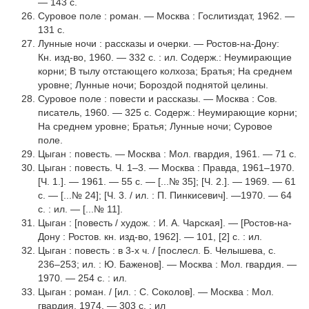
— 143 с.
Суровое поле : роман. — Москва : Гослитиздат, 1962. —
131 с.
Лунные ночи : рассказы и очерки. — Ростов-на-Дону:
Кн. изд-во, 1960. — 332 с. : ил. Содерж.: Неумирающие
корни; В тылу отстающего колхоза; Братья; На среднем
уровне; Лунные ночи; Бороздой поднятой целины.
Суровое поле : повести и рассказы. — Москва : Сов.
писатель, 1960. — 325 с. Содерж.: Неумирающие корни;
На среднем уровне; Братья; Лунные ночи; Суровое
поле.
Цыган : повесть. — Москва : Мол. гвардия, 1961. — 71 с.
Цыган : повесть. Ч. 1–3. — Москва : Правда, 1961–1970.
[Ч. 1.]. — 1961. — 55 с. — [...№ 35]; [Ч. 2.]. — 1969. — 61
с. — [...№ 24]; [Ч. 3. / ил. : П. Пинкисевич]. —1970. — 64
с. : ил. — [...№ 11].
Цыган : [повесть / худож. : И. А. Чарская]. — [Ростов-на-
Дону : Ростов. кн. изд-во, 1962]. — 101, [2] с. : ил.
Цыган : повесть : в 3-х ч. / [послесл. Б. Челышева, с.
236–253; ил. : Ю. Баженов]. — Москва : Мол. гвардия. —
1970. — 254 с. : ил.
Цыган : роман. / [ил. : С. Соколов]. — Москва : Мол.
гвардия, 1974. — 303 с. : ил