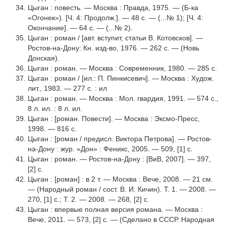
Цыган : повесть. — Москва : Правда, 1975. — (Б-ка
«Огонек»). [Ч. 4: Продолж.]. — 48 с. — (...№ 1); [Ч. 4:
Окончание]. — 64 с. — (...№ 2).
Цыган : роман / [авт. вступит, статьи В. Котовсков]. —
Ростов-на-Дону: Кн. изд-во, 1976. — 262 с. — (Новь
Донская).
Цыган : роман. — Москва : Современник, 1980. — 285 с.
Цыган : роман / [ил.: П. Пинкисевич]. — Москва : Худож.
лит., 1983. — 277 с. : ил
Цыган : роман. — Москва : Мол. гваpдия, 1991. — 574 с.,
8 л. ил. : 8 л. ил.
Цыган : [роман. Повести]. — Москва : Эксмо-Пресс,
1998. — 816 с.
Цыган : [роман / предисл. Виктора Петрова]. — Ростов-
на-Дону : жур. «Дон» : Феникс, 2005. — 509, [1] с.
Цыган : роман. — Ростов-на-Дону : [ВиВ, 2007]. — 397,
[2] с.
Цыган : [роман] : в 2 т. — Москва : Вече, 2008. — 21 см.
— (Народный роман / сост. В. И. Кичин). Т. 1. — 2008. —
270, [1] с.; Т. 2. — 2008. — 268, [2] c.
Цыган : впервые полная версия романа. — Москва :
Вече, 2011. — 573, [2] с. — (Сделано в СССР. Народная