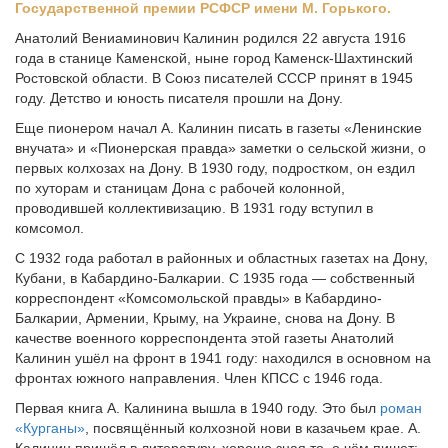
Государственной премии РСФСР имени М. Горького.
Анатолий Вениаминович Калинин родился 22 августа 1916
года в станице Каменской, ныне го­род Каменск-Шахтинский
Ро­стовской области. В Союз писателей СССР принят в 1945
году. Детство и юность писателя прошли на Дону.
Еще пионером начал А. Калинин писать в газеты «Ленинские
внучата» и «Пионерская правда» заметки о сельской жизни, о
пер­вых колхозах на Дону. В 1930 году, подростком, он ездил
по хуто­рам и станицам Дона с рабочей колонной,
проводившей коллекти­визацию. В 1931 году вступил в
комсомол.
С 1932 года работал в районных и областных газетах на Дону,
Кубани, в Кабардино-Балкарии. С 1935 года — собственный
кор­респондент «Комсомольской правды» в Кабардино-
Балкарии, Ар­мении, Крыму, на Украине, снова на Дону. В
качестве военного корреспондента этой газеты Анатолий
Калинин ушёл на фронт в 1941 году: находился в основном на
фронтах южного направления. Член КПСС с 1946 года.
Первая книга А. Калинина вышла в 1940 году. Это был
роман
«Курганы»
, посвящённый колхозной нови в казачьем крае. А.