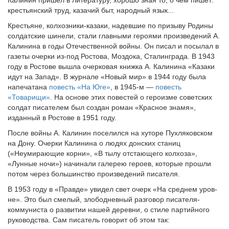
Калинин пришёл в литературу, хорошо зная то, о чём пишет:
крестьянский труд, казачий быт, народный язык...
Крестьяне, колхозники-казаки, надевшие по призыву Родины
солдатские шинели, стали главными героями произведений А.
Ка­линина в годы Отечественной войны. Он писал и посылал в
газе­ты очерки из-под Ростова, Моздока, Сталинграда. В 1943
году в Ростове вышла очерковая книжка А. Калинина «Казаки
идут на Запад». В журнале «Новый мир» в 1944 году была
напечатана
повесть «На Юге»
, в 1945-м —
повесть
«Товарищи»
. На основе этих повестей о героизме советских
солдат писателем был создан роман «Красное знамя»,
изданный в Ростове в 1951 году.
После войны А. Калинин поселился на хуторе Пухляковском
на Дону. Очерки Калинина о людях донских станиц
(«Неумираю­щие корни», «В тылу отстающего колхоза»,
«Лунные ночи») начи­нали галерею героев, которые прошли
потом через большинство произведений писателя.
В 1953 году в «Правде» увидел свет очерк «На среднем уров­
не». Это был смелый, злободневный разговор писателя-
коммуниста о развитии нашей деревни, о стиле партийного
руководства. Сам писатель говорит об этом так: