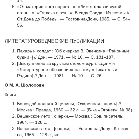
14.
«От материнского порога...»; «Лижет плавни сухой
огонь...»; «От века в век...»; В саду Саида : Из поэмы //
От Дона до Победы. — Ростов-на-Дону, 1985. — С. 54–
56.
ЛИТЕРАТУРОВЕДЧЕСКИЕ ПУБЛИКАЦИИ
Пахарь и солдат : [Об очерках В. Овечкина «Районные
будни»] // Дон. — 1971. — № 10. — С. 181–187.
[Выступление за круглым столом журн. «Дон» и
«Литературное обозрение» на те­му «Писатель и
Родина] // Дон. — 1981. — № 10. — С. 26.
О М. А. Шолохове
Книги
Бороздой поднятой целины; [Озаренная юность] //
Москва : Правда, 1960.— 32 с. — (Б-ка «Огонек»; № 38).
Вешенское лето : очерки.— Москва : Сов. писатель,
1964. — 128 с.
Вешенское лето : [очерки]. — Ростов-на-Дону : Кн. изд-
во, 1965.—128 с., ил.