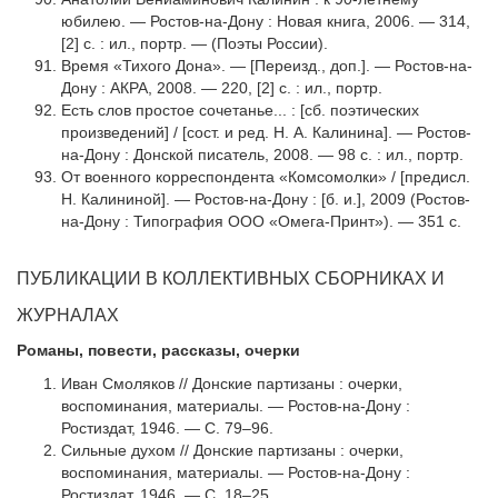
юбилею. — Ростов-на-Дону : Новая книга, 2006. — 314,
[2] с. : ил., портр. — (Поэты России).
Время «Тихого Дона». — [Переизд., доп.]. — Ростов-на-
Дону : АКРА, 2008. — 220, [2] с. : ил., портр.
Есть слов простое сочетанье... : [сб. поэтических
произведений] / [сост. и ред. Н. А. Калинина]. — Ростов-
на-Дону : Донской писатель, 2008. — 98 с. : ил., портр.
От военного корреспондента «Комсомолки» / [предисл.
Н. Калининой]. — Ростов-на-Дону : [б. и.], 2009 (Ростов-
на-Дону : Типография ООО «Омега-Принт»). — 351 с.
ПУБЛИКАЦИИ В КОЛЛЕКТИВНЫХ СБОРНИКАХ И
ЖУРНАЛАХ
Романы, повести, рассказы, очерки
Иван Смоляков // Донские партизаны : очерки,
воспоминания, материалы. — Ростов-на-Дону :
Ростиздат, 1946. — С. 79–96.
Сильные духом // Донские партизаны : очерки,
воспоминания, материалы. — Ростов-на-Дону :
Ростиздат, 1946. — С. 18–25.