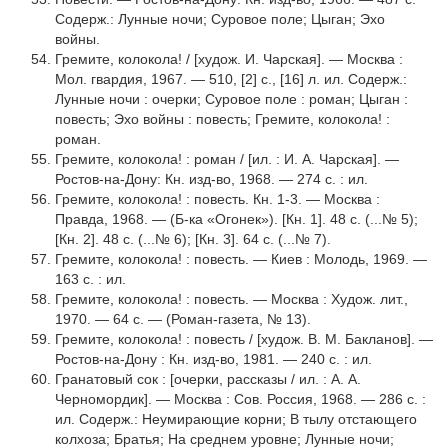
Содерж.: Лунные ночи; Суровое поле; Цыган; Эхо
войны.
Гремите, колокола! / [худож. И. Чарская]. — Москва :
Мол. гвардия, 1967. — 510, [2] с., [16] л. ил. Содерж.:
Лунные ночи : очерки; Суровое поле : роман; Цыган :
повесть; Эхо войны : повесть; Гремите, колокола! :
роман.
Гремите, колокола! : роман / [ил. : И. А. Чарская]. —
Ростов-на-Дону: Кн. изд-во, 1968. — 274 с. : ил.
Гремите, колокола! : повесть. Кн. 1-3. — Москва :
Правда, 1968. — (Б-ка «Огонек»). [Кн. 1]. 48 с. (...№ 5);
[Кн. 2]. 48 с. (...№ 6); [Кн. 3]. 64 с. (...№ 7).
Гремите, колокола! : повесть. — Киев : Молодь, 1969. —
163 с. : ил.
Гремите, колокола! : повесть. — Москва : Худож. лит.,
1970. — 64 с. — (Роман-газета, № 13).
Гремите, колокола! : повесть / [худож. В. М. Бакланов]. —
Ростов-на-Дону : Кн. изд-во, 1981. — 240 с. : ил.
Гранатовый сок : [очерки, рассказы / ил. : А. А.
Черномордик]. — Москва : Сов. Россия, 1968. — 286 с. :
ил. Содерж.: Неумирающие корни; В тылу отстающего
колхоза; Братья; На среднем уровне; Лунные ночи;