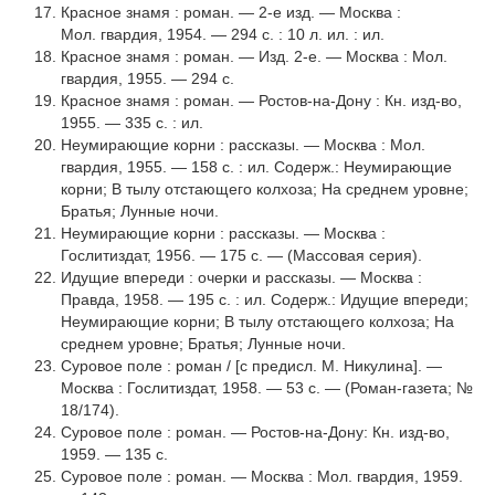
Красное знамя : роман. — 2-е изд. — Москва :
Мол. гваpдия, 1954. — 294 с. : 10 л. ил. : ил.
Красное знамя : роман. — Изд. 2-е. — Москва : Мол.
гвардия, 1955. — 294 с.
Красное знамя : роман. — Ростов-на-Дону : Кн. изд-во,
1955. — 335 с. : ил.
Неумирающие корни : рассказы. — Москва : Мол.
гвардия, 1955. — 158 с. : ил. Содерж.: Неумирающие
корни; В тылу отстающего колхоза; На среднем уровне;
Братья; Лунные ночи.
Неумирающие корни : рассказы. — Москва :
Гослитиздат, 1956. — 175 с. — (Массовая серия).
Идущие впереди : очерки и рассказы. — Москва :
Правда, 1958. — 195 с. : ил. Содерж.: Идущие впереди;
Неумирающие корни; В тылу отстающего кол­хоза; На
среднем уровне; Братья; Лунные ночи.
Суровое поле : роман / [с предисл. М. Никулина]. —
Москва : Гослитиздат, 1958. — 53 с. — (Роман-газета; №
18/174).
Суровое поле : роман. — Ростов-на-Дону: Кн. изд-во,
1959. — 135 с.
Суровое поле : роман. — Москва : Мол. гвардия, 1959.