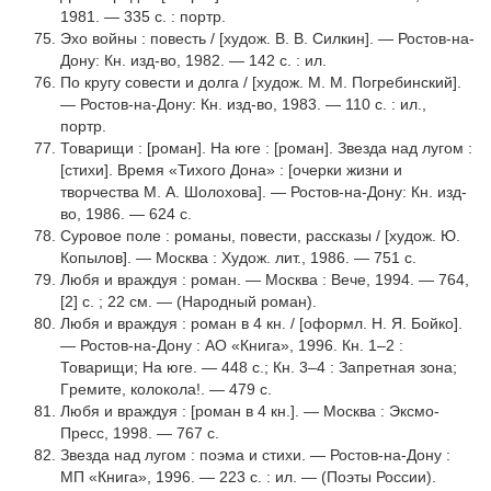
1981. — 335 с. : портр.
Эхо войны : повесть / [худож. В. В. Силкин]. — Ростов-на-
Дону: Кн. изд-во, 1982. — 142 с. : ил.
По кругу совести и долга / [худож. М. М. Погребинский].
— Ростов-на-Дону: Кн. изд-во, 1983. — 110 с. : ил.,
портр.
Товарищи : [роман]. На юге : [роман]. Звезда над лугом :
[стихи]. Время «Тихого Дона» : [очерки жизни и
творчества М. А. Шолохова]. — Ростов-на-Дону: Кн. изд-
во, 1986. — 624 с.
Суровое поле : романы, повести, рассказы / [худож. Ю.
Копылов]. — Москва : Худож. лит., 1986. — 751 с.
Любя и враждуя : роман. — Москва : Вече, 1994. — 764,
[2] с. ; 22 см. — (Народный роман).
Любя и вpаждуя : роман в 4 кн. / [офоpмл. H. Я. Бойко].
— Ростов-на-Дону : АО «Книга», 1996. Кн. 1–2 :
Товаpищи; Hа юге. — 448 с.; Кн. 3–4 : Запpетная зона;
Гpемите, колокола!. — 479 с.
Любя и враждуя : [роман в 4 кн.]. — Москва : Эксмо-
Пресс, 1998. — 767 с.
Звезда над лугом : поэма и стихи. — Ростов-на-Дону :
МП «Книга», 1996. — 223 с. : ил. — (Поэты России).