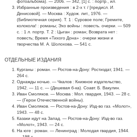
фотоальбома). — 2006. — 342, [1] с. : портр., ил.
Избранные произведения : в 2-х т. / [предисл. И.
Денисовой]. — Москва : Худож. лит., 1976. —
(Библиотечная серия). Т. 1 : Суровое поле; Гремите,
колокола! : романы; Эхо войны : повесть. очер­ки. — 509
с. : 1 л. портр. Т. 2 : Цыган : роман; Возврата нет :
повесть; Время «Тихого Дона» : очерки жизни и
творчества М. А. Шолохова. — 541 с.
ОТДЕЛЬНЫЕ ИЗДАНИЯ
Курганы : роман. — Ростов-на-Дону: Ростиздат, 1941. —
264 с.
Однажды ночью. — Чкалов : Книжное издательство,
1942. — 11 с. — (Дешевая б-ка). Соавт. Б. Вакулин.
Иван Смоляков. — Москва : Мол. гвардия, 1943. — 28 с.
— (Герои Отечественной войны).
Иван Смоляков. — Ростов-на-Дону: Изд-во газ. «Молот»,
1943. — 48 с.
Казаки идут на Запад. — Ростов-на-Дону: Изд-во газ.
«Молот», 1943. — 24 с.
На юге : роман. — Ленинград : Молодая гвардия, 1944.
— 198 с.