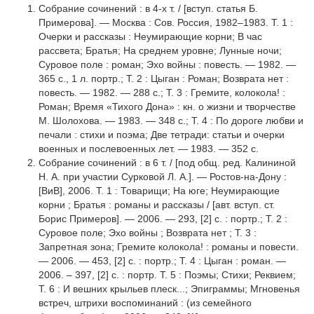
Собрание сочинений : в 4-х т. / [вступ. статья Б.
Примерова]. — Москва : Сов. Россия, 1982–1983. Т. 1 :
Очерки и рассказы : Неумирающие корни; В час
рассвета; Братья; На среднем уровне; Лунные ночи;
Суровое поле : роман; Эхо войны : повесть. — 1982. —
365 с., 1 л. портр.; Т. 2 : Цыган : Роман; Возврата нет :
повесть. — 1982. — 288 с.; Т. 3 : Гремите, колокола! :
Роман; Время «Тихого Дона» : кн. о жизни и творчестве
М. Шолохова. — 1983. — 348 с.; Т. 4 : По дороге любви и
печали : стихи и поэма; Две тетради: статьи и очерки
военных и послевоенных лет. — 1983. — 352 с.
Собрание сочинений : в 6 т. / [под общ. ред. Калининой
Н. А. при участии Сурковой Л. А.]. — Ростов-на-Дону :
[ВиВ], 2006. Т. 1 : Товарищи; На юге; Неумирающие
корни ; Братья : романы и рассказы / [авт. вступ. ст.
Борис Примеров]. — 2006. — 293, [2] с. : портр.; Т. 2 :
Суровое поле; Эхо войны ; Возврата нет ; Т. 3 :
Запретная зона; Гремите колокола! : романы и повести.
— 2006. — 453, [2] с. : портр.; Т. 4 : Цыган : роман. —
2006. – 397, [2] с. : портр. Т. 5 : Поэмы; Стихи; Реквием;
Т. 6 : И вешних крыльев плеск...; Эпиграммы; Мгновенья
встреч, штрихи воспоминаний : (из семейного