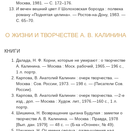
Москва, 1981. — С. 172–176.
И вечен вешний цвет // Шолоховская борозда : полвека
роману «Под­нятая целина». — Ростов-на-Дону, 1983. —
С. 65–70.
О ЖИЗНИ И ТВОРЧЕСТВЕ А. В. КАЛИНИНА
КНИГИ
Далада, Н. Ф. Корни, которые не умирают : о творчестве
А. Калинина. — Москва : Моск. рабочий, 1965.— 196 с.,
1 л. портр.
Карпова, В. Анатолий Калинин : очерк творчества. —
Москва : Сов. России, 1973. — 198 с. — (Писатели Сов.
России).
Карпова, В. Анатолий Калинин : очерк творчества. —2-е
изд., доп. — Москва : Худож. лит., 1976.—160 с., 1 л.
портр.
Шишкина, Н. Возвращение цыгана Будулая : заметки о
творчестве А. В. Калинина. — Москва : Правда, 1978
[Вып. дан. 1979]. — 48 с. — (Б-ка «Ого­нек»; № 49).
Шишкина, Н. От имени сердца : размышления над