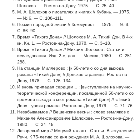
Шолохов. — Ростов-на-Дону, 1975. — С. 25–40.
М. А. Шолохов о писателях и книгах // Кубань. — 1975.
— № 6. — С. 108–111.
Поэзия народной жизни // Коммунист. — 1975. — № 8. —
С. 86–90.
Время «Тихого Дона» // Шолохов М. А. Тихий Дон. В 4-х
кн. Кн. 1. — Ростов-на-Дону, 1978. — С. 3–18.
Время «Тихого Дона» // Михаил Шолохов : Статьи и
исследо­вания. Изд. 2-е, доп. — Москва, 1980. — С. 251–
288.
На станции Миллерово : [к 50-летию со дня выхода
романа «Тихий Дон»] // Донские страницы. Ростов-на-
Дону, 1978. — С. 126–134.
И вновь припадая сердцем... : [выступление на научно-
теоретической конференции, посвященной 50-летию со
времени выхода в свет романа «Тихий Дон»] // «Тихий
Дон» : уроки романа. Ростов-на-Дону, 1979. — С. 71–76.
Незабываемое // Вешенские весны : слово земляков о
Михаиле Алек­сандровиче Шолохове. — Ростов-на-Дону,
1980. — С. 34–45.
Лазоревый мир // Могучий талант : Статьи. Выступления.
Речи. К 75-летию со дня рождения М. А. Шолохова. —