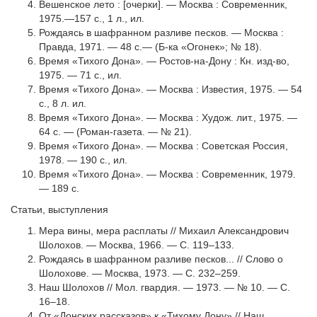
Вешенское лето : [очерки]. — Москва : Современник,
1975.—157 с., 1 л., ил.
Рождаясь в шафранном разливе песков. — Москва :
Правда, 1971. — 48 с.— (Б-ка «Огонек»; № 18).
Время «Тихого Дона». — Ростов-на-Дону : Кн. изд-во,
1975. — 71 с., ил.
Время «Тихого Дона». — Москва : Известия, 1975. — 54
с., 8 л. ил.
Время «Тихого Дона». — Москва : Худож. лит., 1975. —
64 с. — (Роман-газета. — № 21).
Время «Тихого Дона». — Москва : Советская Россия,
1978. — 190 с., ил.
Время «Тихого Дона». — Москва : Современник, 1979.
— 189 с.
Статьи, выступления
Мера вины, мера расплаты // Михаил Александрович
Шолохов. — Москва, 1966. — С. 119–133.
Рождаясь в шафранном разливе песков... // Слово о
Шолохове. — Москва, 1973. — С. 232–259.
Наш Шолохов // Мол. гвардия. — 1973. — № 10. — С.
16–18.
От «Донских рассказов» к «Тихому Дону» // Наш