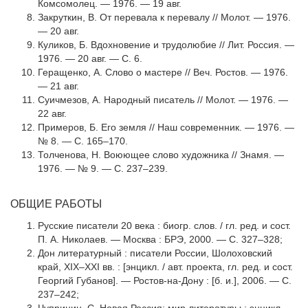
Комсомолец. — 1976. — 19 авг.
Закруткин, В. От перевала к перевалу // Молот. — 1976.
— 20 авг.
Куликов, Б. Вдохновение и трудолюбие // Лит. Россия. —
1976. — 20 авг. — С. 6.
Геращенко, А. Слово о мастере // Веч. Ростов. — 1976.
— 21 авг.
Суичмезов, А. Народный писатель // Молот. — 1976. —
22 авг.
Примеров, Б. Его земля // Наш современник. — 1976. —
№ 8. — С. 165–170.
Толченова, Н. Воюющее слово художника // Знамя. —
1976. — № 9. — С. 237–239.
ОБЩИЕ РАБОТЫ
Русские писатели 20 века : биогр. слов. / гл. ред. и сост.
П. А. Николаев. — Москва : БРЭ, 2000. — С. 327–328;
Дон литературный : писатели России, Шолоховский
край, XIX–XXI вв. : [энцикл. / авт. проекта, гл. ред. и сост.
Георгий Губанов]. — Ростов-на-Дону : [б. и.], 2006. — С.
237–242;