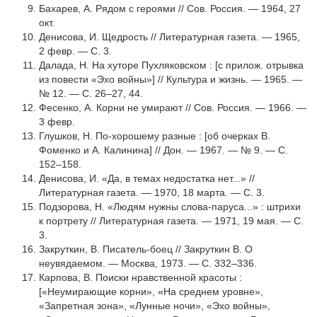
Бахарев, А. Рядом с героями // Сов. Россия. — 1964, 27
окт.
Денисова, И. Щедрость // Литературная газета. — 1965,
2 февр. — С. 3.
Далада, Н. На хуторе Пухляковском : [с прилож. отрывка
из повести «Эхо войны»] // Культура и жизнь. — 1965. —
№ 12. — С. 26–27, 44.
Фесенко, А. Корни не умирают // Сов. Россия. — 1966. —
3 февр.
Глушков, Н. По-хорошему разные : [об очерках В.
Фоменко и А. Ка­линина] // Дон. — 1967. — № 9. — С.
152–158.
Денисова, И. «Да, в темах недостатка нет...» //
Литературная газета. — 1970, 18 мар­та. — С. 3.
Подзорова, Н. «Людям нужны слова-паруса...» : штрихи
к портрету // Литературная газета. — 1971, 19 мая. — С.
3.
Закруткин, В. Писатель-боец // Закруткин В. О
неувядаемом. — Москва, 1973. — С. 332–336.
Карпова, В. Поиски нравственной красоты :
[«Неумирающие корни», «На среднем уровне»,
«Запретная зона», «Лунные ночи», «Эхо войны»,