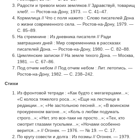
Радости и тревоги моих земляков // Здравствуй, товарищ
хлеб!. — Ростов-на-Дону, 1973. — С. 41–47.
Кормилица // Что с поля нажито : Слово писателей Дона
о жизни современного села. — Ростов-на-Дону, 1979. —
С. 85–89.
На стремнине : Из дневника писателя // Ради
завтрашних дней : Мир современника в рассказах
писателей Дона. — Ростов-на-Дону, 1980. — С. 82–88.
Цимлянские записки // На земле тихого Дона. — Москва,
1981. — С. 67–86.
Под отчим небом // Под отчим небом : Лит. летопись. —
Ростов-на-Дону, 1982. — С. 238–242.
Стихи
Из фронтовой тетради : «Как будто с мегагерцами...»;
«С колоса тяжело­го роса...»; «Еще на лестнице в
редакции...»; «Не застольною песней...»; «В воин­ском
прокуренном вагоне...»; «Коль о любви подумать
строго...»; «Нет, это все-таки не просто...»; «Тех, кто
смотрит глазами тусклыми...»; «Ночами осо­бенно
верится...» // Огонек. — 1976. — № 19. — С. 17.
По кругу совести и долга : Из поэмы // Огонек. — 1979.