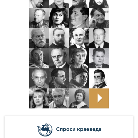
Cпроси краеведа