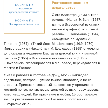
Ростовском книжном
МОСИН А. Г. в
издательстве.
электронном
краеведческом каталоге
С его иллюстрациями вышли
романы «Нана» Э. Золя (1957,
МОСИН А. Г. в
диплом Всесоюзной выставки
Электронной библиотеке
книжной графики), «Большой
разлив» Е. Поповкина (1964),
«Хождение по мукам» А.
Толстого (1967), «Тихий Дон» М. Шолохова (1969–1970).
Иллюстрации к «Нахалёнку» М. Шолохова (1965) отмечены
дипломами и медалями Выставки детской книги и книжной
графики (1965) и Всесоюзной выставки книги (1966).
«Нахалёнок» экспонировался в Монреале, переиздавался в
Москве и Ростове.
Живя и работая в Ростове-на-Дону, Мосин наблюдал
подвижное, пёстрое, шумное южное многолюдье не со
стороны. Приезжий, северный человек, он укоренился в
местной почве, почувствовал донской воздух, траву, деревья,
животных, людей. Как признание в любви, 15 000 тиражом
вышла рисованная повесть о Ростове и ростовчанах
«Открытые окна».