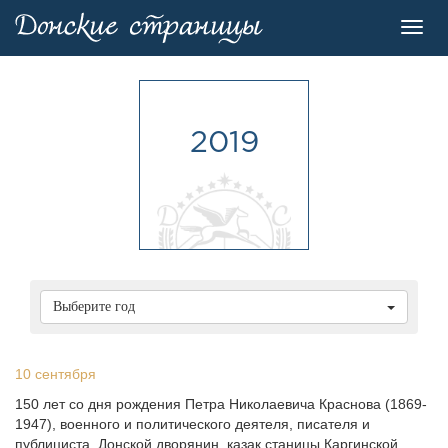
Toggl
navig
2019
Выберите год
10 сентября
150 лет со дня рождения Петра Николаевича Краснова (1869-
1947), военного и политического деятеля, писателя и
публициста. Донской дворянин, казак станицы Каргинской,