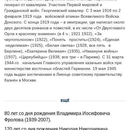
генерал от кавалерии. Участник Первой мировой и
Гражданской войн. Георгиевский кавалер. С 3 мая 1918 по 2
февраля 1919 года войсковой атаман Всевеликого Войска
Донского. С конца 1919 года – в эмиграции, где написал около
двух десятков романов и повестей, в их числе «От Двухглавого
Орла к красному знамени» (в 4 ч.; 1921 1922), «За
чертополохом» (1922), «Понять простить»(1924), «Единая
неделимая» (1925), «Белая свитка» (1928, все пять в
Берлине), «Екатерина Великая» (1935), «Накануне войны»
(1937), «Цареубийцы» (1938, все три – в Париже). С 31 марта
1944-го начальник Главного управления казачьих войск при
министерстве восточных областей Германии. 19 мая 1945
года выдан англичанами в Лиенце советскому правительству.
Казнён в Москве.
ЕЩЁ
80 лет со дня pождения Владимиpа Иосифовича
Фролова (1939‑2007).
120 лет со дня pождения Hиколая Hиколаевича