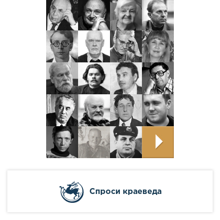
Cпроси краеведа