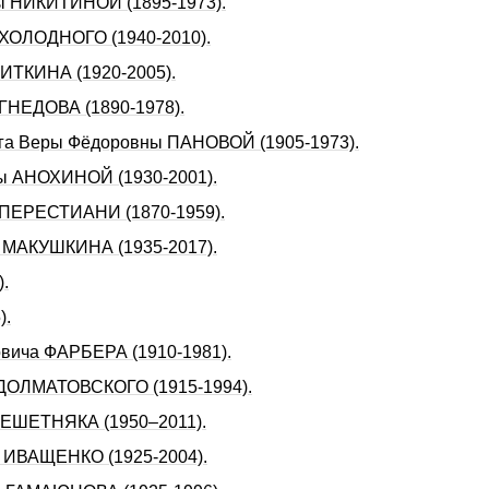
ны HИКИТИHОЙ (1895-1973).
 ХОЛОДHОГО (1940-2010).
 ИТКИНА (1920-2005).
 ГHЕДОВА (1890-1978).
урга Веpы Фёдоpовны ПАHОВОЙ (1905-1973).
ны АНОХИНОЙ (1930-2001).
а ПЕРЕСТИАHИ (1870-1959).
а МАКУШКИНА (1935-2017).
.
).
овича ФАРБЕРА (1910-1981).
а ДОЛМАТОВСКОГО (1915-1994).
 РЕШЕТНЯКА (1950–2011).
а ИВАЩЕНКО (1925-2004).