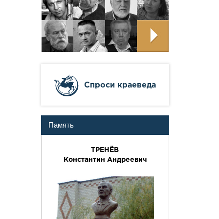
Cпроси краеведа
Память
ТРЕНЁВ
Константин Андреевич