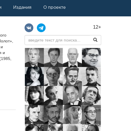
и
Издания
О проекте
12+
кого
Молот»,
 и
я и
(1985,