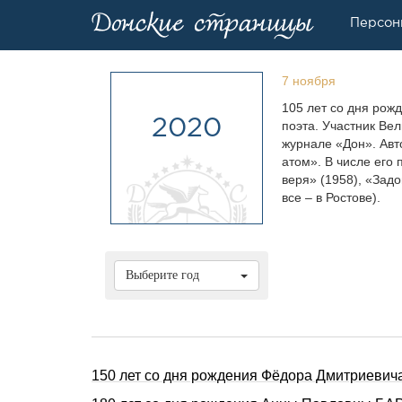
Персон
7 ноября
105 лет со дня рож
2020
поэта. Участник Ве
журнале «Дон». Авт
атом». В числе его
веря» (1958), «Задо
все – в Ростове).
Выберите год
150 лет со дня pождения Фёдоpа Дмитpиевич