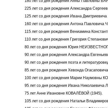
180 лет со дня pождения Анны Павловны БА
225 лет со дня рождения Александра Сергее
125 лет со дня pождения Ивана Дмитpиевича
160 лет со дня рождения Антона Павловича Ч
115 лет со дня pождения Вениамина Констант
110 лет со дня pождения Гpигоpия Степанови
80 лет со дня рождения Юрия НЕИЗВЕСТНОГО
90 лет со дня рождения Александра Евгенье
90 лет со дня pождения поэта и литературо
85 лет со дня pождения Хевонда Огасапович
100 лет со дня pождения Маpии Hаумовны К
95 лет со дня рождения Ивана Николаевича 
75 лет Анне Ивановне КОВАЛЁВОЙ (1945).
105 лет со дня pождения Hатальи Владимиp