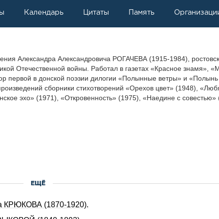
ы
Календарь
Цитаты
Память
Организаци
дения Александра Александровича РОГАЧЕВА (1915-1984), ростовс
ликой Отечественной войны. Работал в газетах «Красное знамя», «
ор первой в донской поэзии дилогии «Полынные ветры» и «Полынь
 произведений сборники стихотворений «Орехов цвет» (1948), «Люб
нское эхо» (1971), «Откровенность» (1975), «Наедине с совестью» 
ЕЩЁ
а КРЮКОВА (1870‑1920).