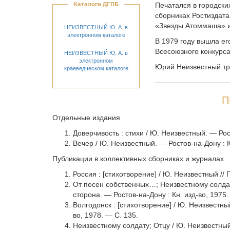
Каталоги ДГПБ
Печатался в городски
сборниках Ростиздата
«Звезды Атоммаша» и
НЕИЗВЕСТНЫЙ Ю. А. в
электронном каталоге
В 1979 году вышла ег
Всесоюзного конкурса
НЕИЗВЕСТНЫЙ Ю. А. в
электронном
Юрий Неизвестный тра
краеведческом каталоге
П
Отдельные издания
Доверчивость : cтихи / Ю. Неизвестный. — Рос
Вечер / Ю. Неизвестный. — Ростов-на-Дону : К
Публикации в коллективных сборниках и журналах
Россия : [стихотворение] / Ю. Неизвестный // 
От песен собственных…; Неизвестному солдату
сторона. — Ростов-на-Дону : Кн. изд-во, 1975.
Волгодонск : [стихотворение] / Ю. Неизвестны
во, 1978. — С. 135.
Неизвестному солдату; Отцу / Ю. Неизвестный 