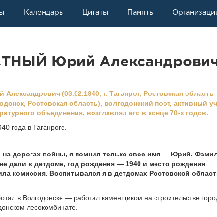
ы
Календарь
Цитаты
Память
Организаци
ТНЫЙ Юрий Александрови
лександрович (03.02.1940, г. Таганрог, Ростовская область
лгодонск, Ростовская область), волгодонский поэт, активный у
атурного объединения, возглавлял его в конце 70-х годов.
40 года в Таганроге.
и на дорогах войны, я помнил только свое имя — Юрий. Фами
е дали в детдоме, год рождения — 1940 и место рождения
ила комиссия. Воспитывался я в детдомах Ростовской област
ботал в Волгодонске — работал каменщиком на строительстве горо
донском лесокомбинате.