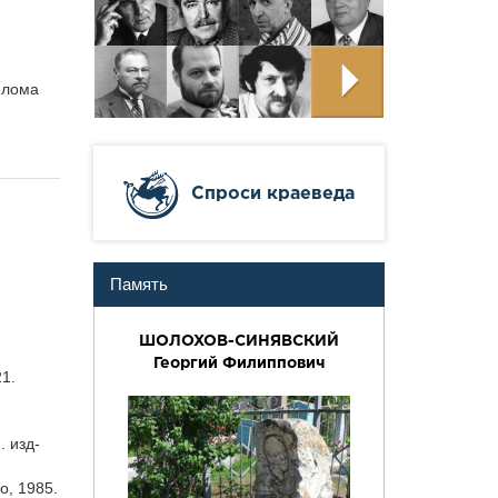
плома
Cпроси краеведа
Память
ШОЛОХОВ-СИНЯВСКИЙ
Георгий Филиппович
21.
я
. изд-
о, 1985.