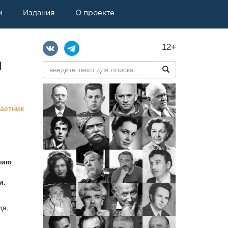
и
Издания
О проекте
12+
ч
частник
лию
и.
да,