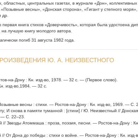
х, областных, центральных газетах, в журнале «Дон», коллективных
 «Позывные весны», «Донская сторона», «Гигант у степного моря»,
 др.
о первая книга стихов «Доверчивость», которая была удостоена ди
 на лучшую книгу молодого автора.
гически погиб 31 августа 1982 года.
РОИЗВЕДЕНИЯ Ю. А. НЕИЗВЕСТНОГО
тов-на-Дону : Кн. изд-во, 1978. — 32 с. — (Первое слово).
н. изд-во,1984. — 32 с.
Позывные весны : стихи. — Ростов-на-Дону : Кн. изд-во, 1969. — С. 
; И снова в памяти туманной : [стихи] / Ю. Неизвестный // Донска
 — С. 22–23.
й // Звезды Атоммаша : проза, поэзия, песни. — Ростов-на-Дону : Кн
// От Дона до победы : стихи о войне. — Ростов-на-Дону : Кн. изд-в